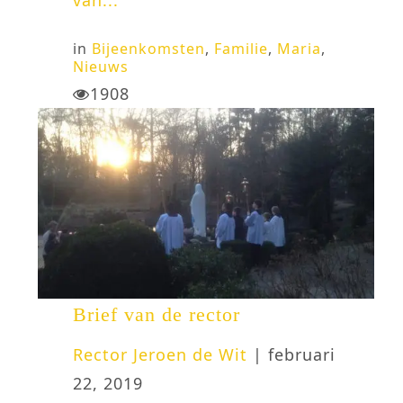
in
Bijeenkomsten
,
Familie
,
Maria
,
Nieuws
1908
Brief van de rector
Rector Jeroen de Wit
| februari
22, 2019