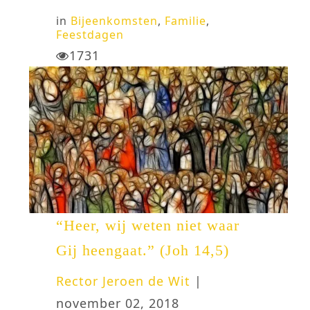
in
Bijeenkomsten
,
Familie
,
Feestdagen
1731
“Heer, wij weten niet waar
Gij heengaat.” (Joh 14,5)
Rector Jeroen de Wit
|
november 02, 2018