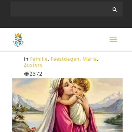
in
Familie
,
Feestdagen
,
Maria
,
Zusters
2372