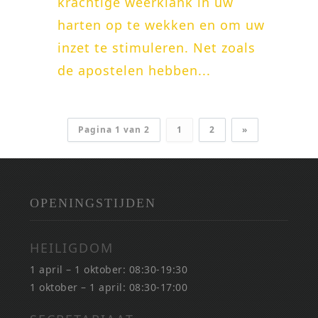
krachtige weerklank in uw
harten op te wekken en om uw
inzet te stimuleren. Net zoals
de apostelen hebben...
Pagina 1 van 2
1
2
»
OPENINGSTIJDEN
HEILIGDOM
1 april – 1 oktober: 08:30-19:30
1 oktober – 1 april: 08:30-17:00