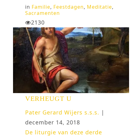
in
Familie
,
Feestdagen
,
Meditatie
,
Sacramenten
2130
VERHEUGT U
Pater Gerard Wijers s.s.s.
|
december 14, 2018
De liturgie van deze derde