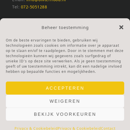
Tel:
072-5051288
REKENINGNUMMERS
Beheer toestemming
NL25INGB0000672168
NL42RABO0120502399
Om de beste ervaringen te bieden, gebruiken wij
Ga naar Doneren
technologieën zoals cookies om informatie over je apparaat
op te slaan en/of te raadplegen. Door in te stemmen met deze
technologieën kunnen wij gegevens zoals surfgedrag of
ANBI Stichting
unieke ID's op deze site verwerken. Als je geen toestemming
RSIN nummer:
002832987
geeft of uw toestemming intrekt, kan dit een nadelige invloed
hebben op bepaalde functies en mogelijkheden.
ACCEPTEREN
WEIGEREN
BEKIJK VOORKEUREN
© 2025 OLV TER NOOD.
WEBSITE.
PRIVACY & COOKIES.
DISCLAIMER.
AVG PROTOCOL.
Privacy & Cookiebeleid
Privacy & Cookiebeleid
Contact