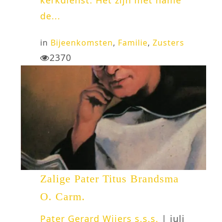
de...
in
Bijeenkomsten
,
Familie
,
Zusters
2370
Zalige Pater Titus Brandsma
O. Carm.
Pater Gerard Wijers s.s.s.
| juli