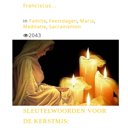
Franciscus...
in
Familie
,
Feestdagen
,
Maria
,
Meditatie
,
Sacramenten
2043
SLEUTELWOORDEN VOOR
DE KERSTMIS: