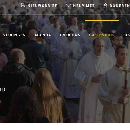
NIEUWSBRIEF
HELP MEE
DONERE
VIERINGEN
AGENDA
OVER ONS
GASTENHUIS
BE
OD