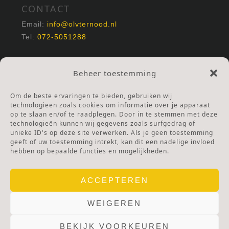
CONTACT
Email:
info@olvternood.nl
Tel:
072-5051288
REKENINGNUMMERS
Beheer toestemming
NL25INGB0000672168
NL42RABO0120502399
Om de beste ervaringen te bieden, gebruiken wij
Ga naar Doneren
technologieën zoals cookies om informatie over je apparaat
op te slaan en/of te raadplegen. Door in te stemmen met deze
technologieën kunnen wij gegevens zoals surfgedrag of
ANBI Stichting
unieke ID's op deze site verwerken. Als je geen toestemming
RSIN nummer:
002832987
geeft of uw toestemming intrekt, kan dit een nadelige invloed
hebben op bepaalde functies en mogelijkheden.
ACCEPTEREN
WEIGEREN
BEKIJK VOORKEUREN