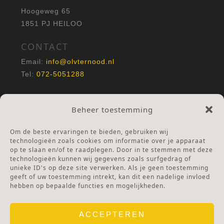
Hoogeweg 65
1851 PJ HEILOO
CONTACT
Email:
info@olvternood.nl
Tel:
072-5051288
REKENINGNUMMERS
Beheer toestemming
NL25INGB0000672168
NL42RABO0120502399
Om de beste ervaringen te bieden, gebruiken wij
Ga naar Doneren
technologieën zoals cookies om informatie over je apparaat
op te slaan en/of te raadplegen. Door in te stemmen met deze
technologieën kunnen wij gegevens zoals surfgedrag of
ANBI Stichting
unieke ID's op deze site verwerken. Als je geen toestemming
RSIN nummer:
002832987
geeft of uw toestemming intrekt, kan dit een nadelige invloed
hebben op bepaalde functies en mogelijkheden.
ACCEPTEREN