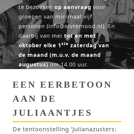
te bezoeken
op aanvraag
voor
groepen van minimaal vijf
personen (info@olvternood.nl). En
daarbij van mei
tot en met
ste
oktober elke 1
zaterdag van
de maand (m.u.v. de maand
augustus)
om 14.00 uur.
EEN EERBETOON
AAN DE
JULIAANTJES
De tentoonstelling ‘Julianazusters: