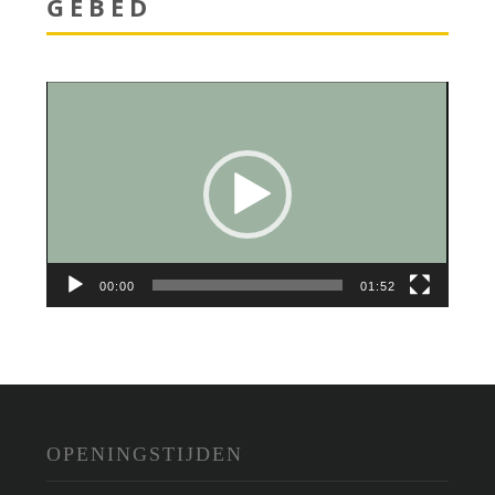
GEBED
Videospeler
00:00
01:52
OPENINGSTIJDEN