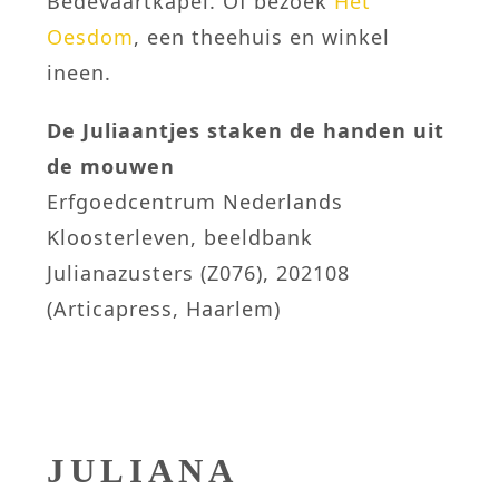
Bedevaartkapel. Of bezoek
Het
Oesdom
, een theehuis en winkel
ineen.
De Juliaantjes staken de handen uit
de mouwen
Erfgoedcentrum Nederlands
Kloosterleven, beeldbank
Julianazusters (Z076), 202108
(Articapress, Haarlem)
JULIANA