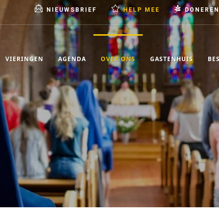
NIEUWSBRIEF
HELP MEE
DONERE
VIERINGEN
AGENDA
OVER ONS
GASTENHUIS
BE