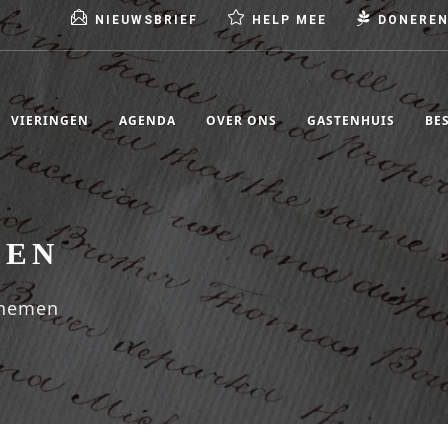
NIEUWSBRIEF
HELP MEE
DONERE
VIERINGEN
AGENDA
OVER ONS
GASTENHUIS
BE
PEN
pnemen