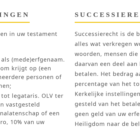
INGEN
SUCCESSIER
ren in uw testament
Successie­recht is de b
alles wat verkregen w
woor­den, mensen die 
 als (mede)erfgenaam.
daar­van een deel aan 
dom krijgt op (een
betalen. Het bedrag a
meerdere personen of
percentage van het tot
men;
Ker­ke­lijke in­stel­lin
ot legataris. OLV ter
ge­steld van het betal
en vastgesteld
nalatenschap of een
geen geld van uw erfe
uro, 10% van uw
Heiligdom naar de bela