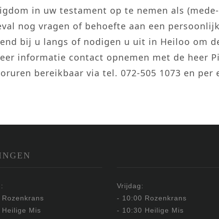
igdom in uw testament op te nemen als (mede-
geval nog vragen of behoefte aan een persoonli
vend bij u langs of nodigen u uit in Heiloo om
eer informatie contact opnemen met de heer Pie
oruren bereikbaar via tel. 072-505 1073 en per e
INGEN
:
Vrijdag:
0 Rozenkrans
- 10:00 Rozenkrans
 Heilige Mis
- 10:30 Heilige Mis