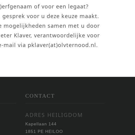
)erfgenaam of voor een legaat?
jk gesprek voor u deze keuze maakt.
 de mogelijkheden samen met u door
ter Klaver, verantwoordelijke voor
-mail via pklaver(at)olvternood.nl.
CONTACT
ADRES HEILIGDOM
Kapellaan 144
1851 PE HEILOO