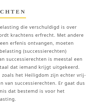
ECHTEN
elas­ting die ver­schul­digd is over
ordt krachtens erf­recht. Met andere
een erfenis ont­van­gen, moeten
belas­ting (successie­rechten)
an successie­rechten is meestal een
aal dat iemand krijgt uit­ge­keerd.
gen zoals het Heiligdom zijn echter vrij­
en van successie­rechten. Er gaat dus
nis dat bestemd is voor het
s­ting.