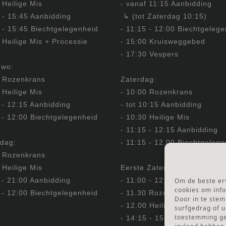
 Heilige Mis
- vanaf 11:15 Aanbidding
 - 15:45 Aanbidding
↳ (tot Zaterdag 10:15)
 - 15:45 Biechtgelegenheid
- 11:15 - 12:00 Biechtgeleg
 Heilige Mis + Processie
- 15:00 Kruisweggebed
- 17:30 Vespers
 wo:
0 Rozenkrans
Zaterdag:
 Heilige Mis
- 10:00 Rozenkrans
 - 12:15 Aanbidding
- tot 10:15 Aanbidding
 - 12:00 Biechtgelegenheid
- 10:30 Heilige Mis
- 11:15 - 12:15 Aanbidding
dag:
- 11:15 - 12.00 Biechtgeleg
0 Rozenkrans
 Heilige Mis
Eerste Zaterdag Bedevaart:
 - 21:00 Aanbidding
- 11.00 - 12:00 Biechtgeleg
Om de beste erv
cookies om info
 - 12:00 Biechtgelegenheid
- 11.30 Rozenkrans
Door in te ste
- 12.00 Heilige Mis
surfgedrag of u
toestemming gee
- 14:15 - 15:30 Aanbidding &