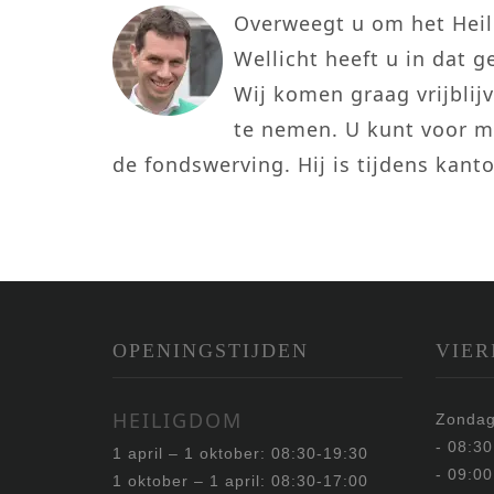
Overweegt u om het Heil
Wellicht heeft u in dat 
Wij komen graag vrijblij
te nemen. U kunt voor m
de fondswerving. Hij is tijdens kanto
OPENINGSTIJDEN
VIER
HEILIGDOM
Zondag
- 08:3
1 april – 1 oktober: 08:30-19:30
- 09:00
1 oktober – 1 april: 08:30-17:00