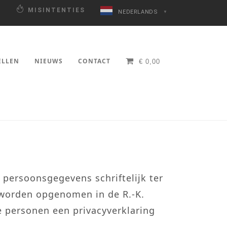
N
MISINTENTIES
NEDERLANDS
▼
ELLEN
NIEUWS
CONTACT
€
0,00
n persoonsgegevens schriftelijk ter
) worden opgenomen in de R.-K.
e personen een privacyverklaring