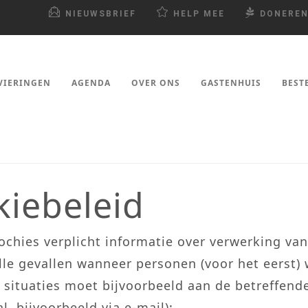
NIEUWSBRIEF
HELP MEE
DONERE
VIERINGEN
AGENDA
OVER ONS
GASTENHUIS
BEST
kiebeleid
rochies verplicht informatie over verwerking va
 alle gevallen wanneer personen (voor het eerst
 situaties moet bijvoorbeeld aan de betreffend
l, bijvoorbeeld via e-mail):