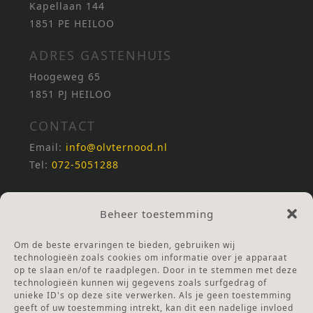
Kapellaan 144
1851 PE HEILOO
ADRES GASTENHUIS
Hoogeweg 65
1851 PJ HEILOO
CONTACT
Email:
info@olvternood.nl
Tel:
072-5051288
REKENINGNUMMERS
Beheer toestemming
NL25INGB0000672168
NL42RABO0120502399
Om de beste ervaringen te bieden, gebruiken wij
Ga naar Doneren
technologieën zoals cookies om informatie over je apparaat
op te slaan en/of te raadplegen. Door in te stemmen met deze
technologieën kunnen wij gegevens zoals surfgedrag of
ANBI Stichting
unieke ID's op deze site verwerken. Als je geen toestemming
RSIN nummer:
002832987
geeft of uw toestemming intrekt, kan dit een nadelige invloed