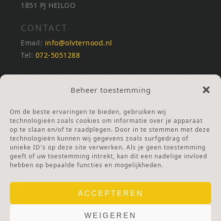
1851 PJ HEILOO
CONTACT
Email:
info@olvternood.nl
Tel:
072-5051288
REKENINGNUMMERS
Beheer toestemming
NL25INGB0000672168
NL42RABO0120502399
Om de beste ervaringen te bieden, gebruiken wij
Ga naar Doneren
technologieën zoals cookies om informatie over je apparaat
op te slaan en/of te raadplegen. Door in te stemmen met deze
technologieën kunnen wij gegevens zoals surfgedrag of
ANBI Stichting
unieke ID's op deze site verwerken. Als je geen toestemming
RSIN nummer:
002832987
geeft of uw toestemming intrekt, kan dit een nadelige invloed
hebben op bepaalde functies en mogelijkheden.
ACCEPTEREN
WEIGEREN