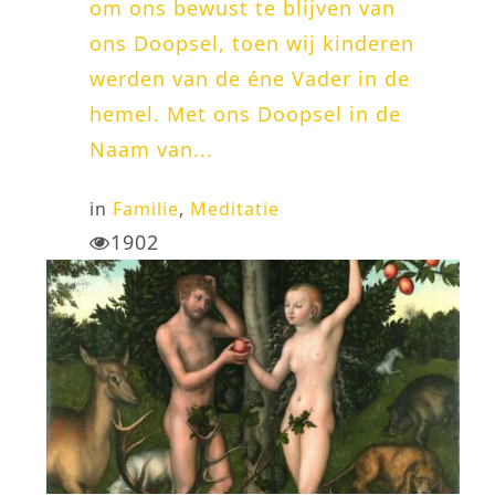
om ons bewust te blijven van
ons Doopsel, toen wij kinderen
werden van de éne Vader in de
hemel. Met ons Doopsel in de
Naam van...
in
Familie
,
Meditatie
1902