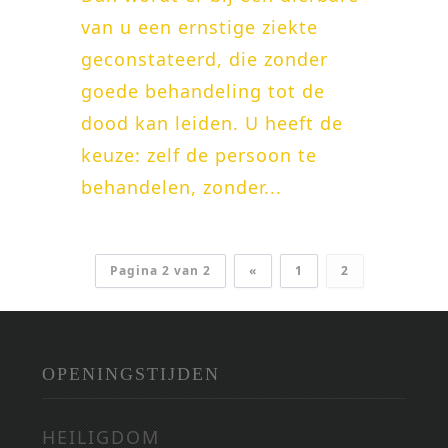
van u een ernstige ziekte
geconstateerd, die zonder
goede behandeling tot de
dood kan leiden. U heeft de
keuze: zelf de persoon te
behandelen, zonder...
Pagina 2 van 2
«
1
2
OPENINGSTIJDEN
HEILIGDOM