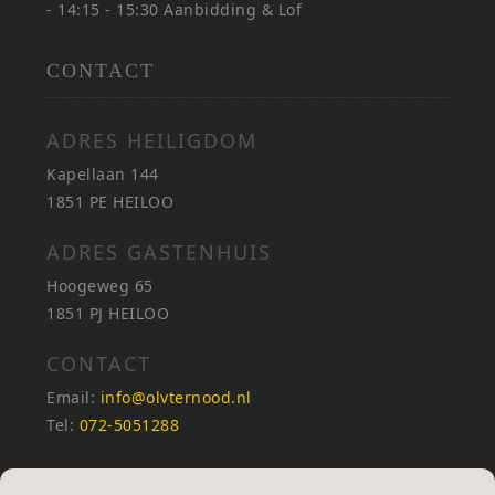
- 14:15 - 15:30 Aanbidding & Lof
CONTACT
ADRES HEILIGDOM
Kapellaan 144
1851 PE HEILOO
ADRES GASTENHUIS
Hoogeweg 65
1851 PJ HEILOO
CONTACT
Email:
info@olvternood.nl
Tel:
072-5051288
REKENINGNUMMERS