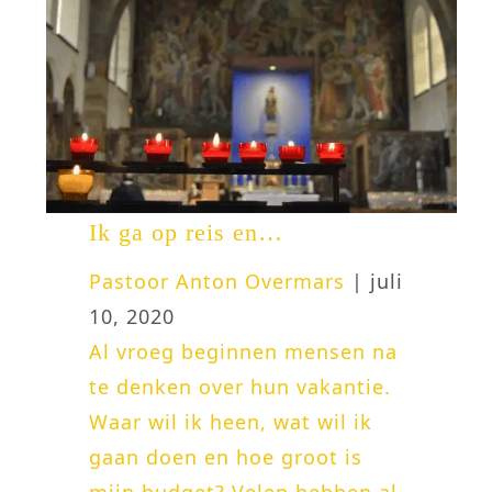
Ik ga op reis en…
Pastoor Anton Overmars
| juli
10, 2020
Al vroeg beginnen mensen na
te denken over hun vakantie.
Waar wil ik heen, wat wil ik
gaan doen en hoe groot is