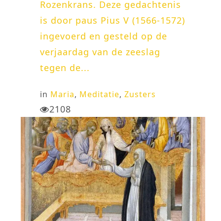
Rozenkrans. Deze gedachtenis
is door paus Pius V (1566-1572)
ingevoerd en gesteld op de
verjaardag van de zeeslag
tegen de...
in
Maria
,
Meditatie
,
Zusters
2108