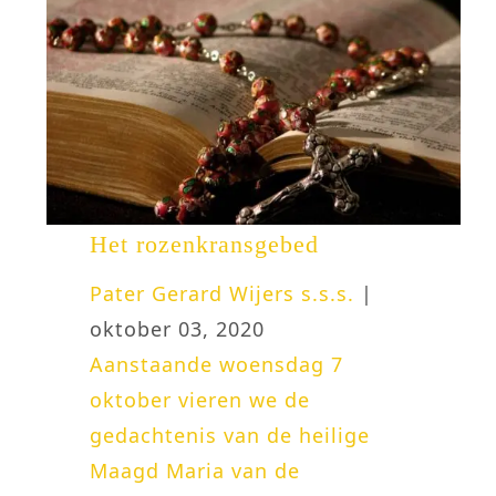
Het rozenkransgebed
Pater Gerard Wijers s.s.s.
|
oktober 03, 2020
Aanstaande woensdag 7
oktober vieren we de
gedachtenis van de heilige
Maagd Maria van de