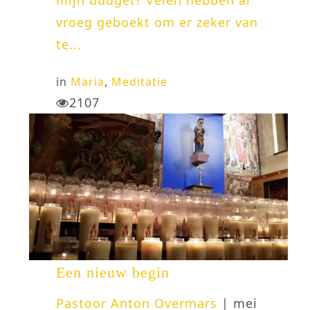
mijn budget? Velen hebben al
vroeg geboekt om er zeker van
te...
in
Maria
,
Meditatie
2107
Een nieuw begin
Pastoor Anton Overmars
| mei