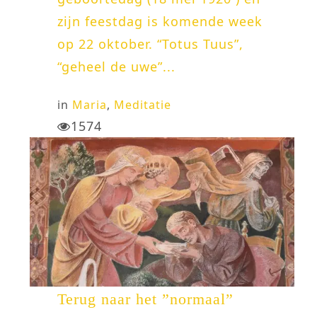
zijn feestdag is komende week
op 22 oktober. “Totus Tuus”,
“geheel de uwe”...
in
Maria
,
Meditatie
1574
Terug naar het ”normaal”