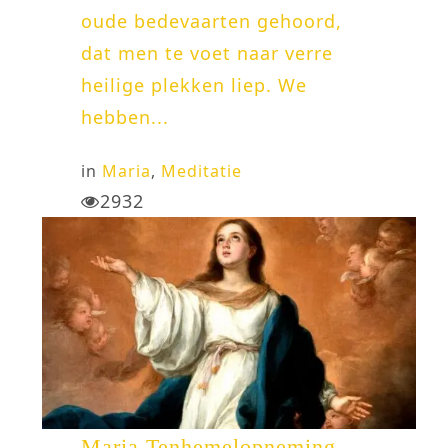
oude bedevaarten gehoord,
dat men te voet naar verre
heilige plekken liep. We
hebben...
in
Maria
,
Meditatie
2932
Maria Tenhemelopneming