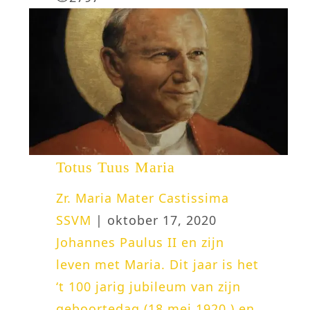
Totus Tuus Maria
Zr. Maria Mater Castissima
SSVM
| oktober 17, 2020
Johannes Paulus II en zijn
leven met Maria. Dit jaar is het
‘t 100 jarig jubileum van zijn
geboortedag (18 mei 1920 ) en