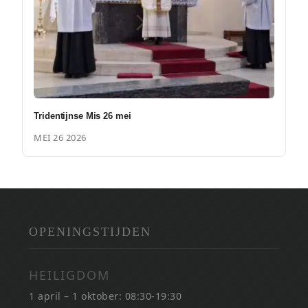
Tridentijnse Mis 26 mei
MEI 26 2026
OPENINGSTIJDEN
HEILIGDOM
1 april – 1 oktober: 08:30-19:30