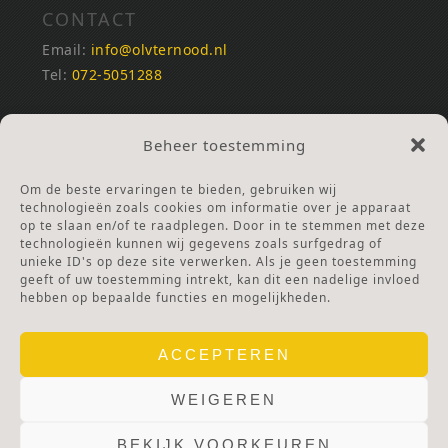
CONTACT
Email:
info@olvternood.nl
Tel:
072-5051288
REKENINGNUMMERS
Beheer toestemming
NL25INGB0000672168
NL42RABO0120502399
Om de beste ervaringen te bieden, gebruiken wij
Ga naar Doneren
technologieën zoals cookies om informatie over je apparaat
op te slaan en/of te raadplegen. Door in te stemmen met deze
technologieën kunnen wij gegevens zoals surfgedrag of
ANBI Stichting
unieke ID's op deze site verwerken. Als je geen toestemming
RSIN nummer:
002832987
geeft of uw toestemming intrekt, kan dit een nadelige invloed
hebben op bepaalde functies en mogelijkheden.
ACCEPTEREN
WEIGEREN
BEKIJK VOORKEUREN