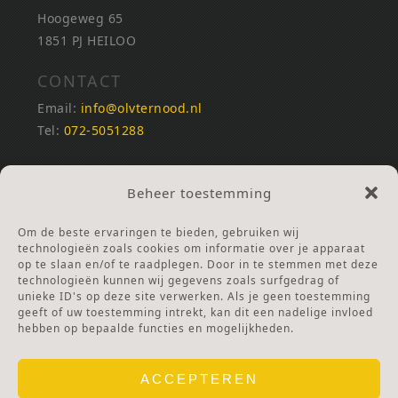
Hoogeweg 65
1851 PJ HEILOO
CONTACT
Email:
info@olvternood.nl
Tel:
072-5051288
REKENINGNUMMERS
Beheer toestemming
NL25INGB0000672168
NL42RABO0120502399
Om de beste ervaringen te bieden, gebruiken wij
Ga naar Doneren
technologieën zoals cookies om informatie over je apparaat
op te slaan en/of te raadplegen. Door in te stemmen met deze
technologieën kunnen wij gegevens zoals surfgedrag of
ANBI Stichting
unieke ID's op deze site verwerken. Als je geen toestemming
RSIN nummer:
002832987
geeft of uw toestemming intrekt, kan dit een nadelige invloed
hebben op bepaalde functies en mogelijkheden.
ACCEPTEREN