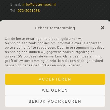
Email:
info@olvternood.nl
Tel:
072-5051288
REKENINGNUMMERS
Beheer toestemming
NL25INGB0000672168
NL42RABO0120502399
Om de beste ervaringen te bieden, gebruiken wij
Ga naar Doneren
technologieën zoals cookies om informatie over je apparaat
op te slaan en/of te raadplegen. Door in te stemmen met deze
technologieën kunnen wij gegevens zoals surfgedrag of
ANBI Stichting
unieke ID's op deze site verwerken. Als je geen toestemming
RSIN nummer:
002832987
geeft of uw toestemming intrekt, kan dit een nadelige invloed
hebben op bepaalde functies en mogelijkheden.
ACCEPTEREN
WEIGEREN
BEKIJK VOORKEUREN
© 2025 OLV TER NOOD.
WEBSITE.
PRIVACY & COOKIES.