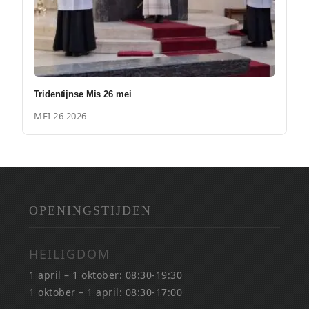
Tridentijnse Mis 26 mei
MEI 26 2026
OPENINGSTIJDEN
HEILIGDOM
1 april – 1 oktober: 08:30-19:30
1 oktober – 1 april: 08:30-17:00