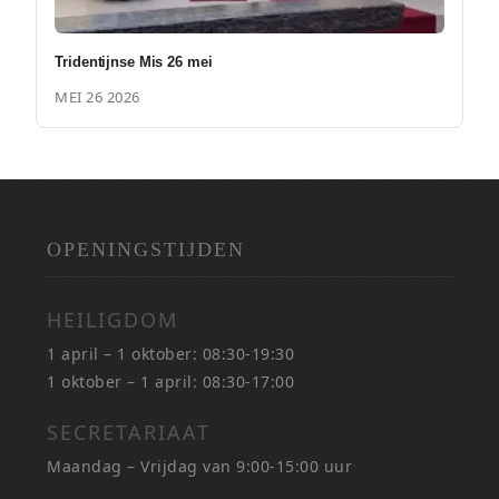
Tridentijnse Mis 26 mei
MEI 26 2026
OPENINGSTIJDEN
HEILIGDOM
1 april – 1 oktober: 08:30-19:30
1 oktober – 1 april: 08:30-17:00
SECRETARIAAT
Maandag – Vrijdag van 9:00-15:00 uur