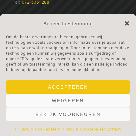
Tel:
072-5051288
REKENINGNUMMERS
Beheer toestemming
NL25INGB0000672168
NL42RABO0120502399
Om de beste ervaringen te bieden, gebruiken wij
Ga naar Doneren
technologieën zoals cookies om informatie over je apparaat
op te slaan en/of te raadplegen. Door in te stemmen met deze
technologieën kunnen wij gegevens zoals surfgedrag of
ANBI Stichting
unieke ID's op deze site verwerken. Als je geen toestemming
RSIN nummer:
002832987
geeft of uw toestemming intrekt, kan dit een nadelige invloed
hebben op bepaalde functies en mogelijkheden.
ACCEPTEREN
WEIGEREN
BEKIJK VOORKEUREN
© 2025 OLV TER NOOD.
WEBSITE.
PRIVACY & COOKIES.
DISCLAIMER.
AVG PROTOCOL.
Privacy & Cookiebeleid
Privacy & Cookiebeleid
Contact