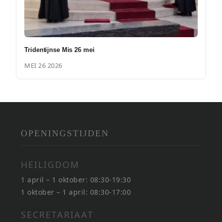
Tridentijnse Mis 26 mei
MEI 26 2026
OPENINGSTIJDEN
HEILIGDOM
1 april – 1 oktober: 08:30-19:30
1 oktober – 1 april: 08:30-17:00
SECRETARIAAT