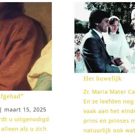
Het huwelijk
Zr. Maria Mater C
efgehad”
En ze leefden nog
| maart 15, 2025
vaak aan het eind
rdt u uitgenodigd
prins en prinses m
alleen als u zich
natuurlijk ook wa