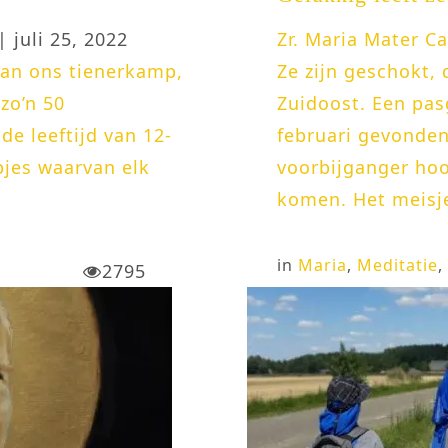
| juli 25, 2022
Zr. Maria Mater C
van ons tienerkamp,
Ze zijn geschokt,
zo’n 50
Zuidoost. Een pas
e leeftijd van 12-
februari gevonden
pjes waarvan elk
voorbijganger hoo
komen. Het meisje 
in
Maria
,
Meditatie
,
2795