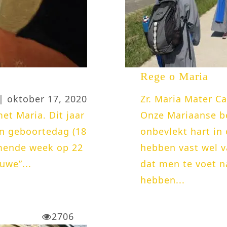
Rege o Maria
| oktober 17, 2020
Zr. Maria Mater C
et Maria. Dit jaar
Onze Mariaanse be
ijn geboortedag (18
onbevlekt hart in 
omende week op 22
hebben vast wel v
uwe”...
dat men te voet na
hebben...
2706