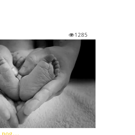
1285
ze nog…