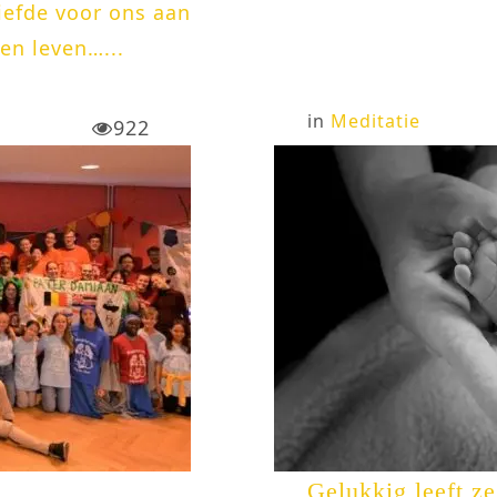
liefde voor ons aan
gen leven…...
in
Meditatie
922
Gelukkig leeft 