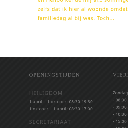
zelfs dat ik hier al woonde omdat
familiedag al bij was. Toch...
OPENINGSTIJDEN
VIER
HEILIGDOM
Zondag
- 08:30
1 april – 1 oktober: 08:30-19:30
- 09:00
1 oktober – 1 april: 08:30-17:00
- 10:30
SECRETARIAAT
- 15:00