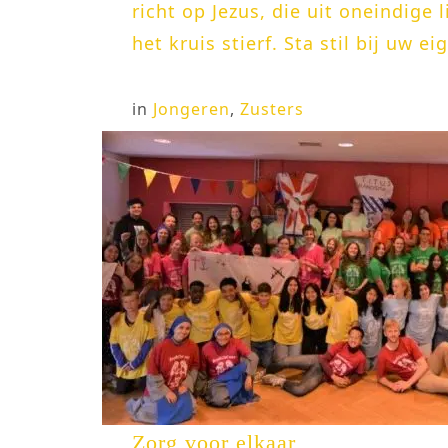
richt op Jezus, die uit oneindige 
het kruis stierf. Sta stil bij uw ei
in
Jongeren
,
Zusters
Zorg voor elkaar