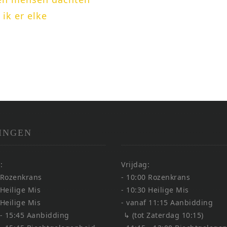
 ik er elke
INGEN
:
Vrijdag:
 Rozenkrans
- 10:00 Rozenkrans
 Heilige Mis
- 10:30 Heilige Mis
 Heilige Mis
- vanaf 11:15 Aanbidding
 - 15:45 Aanbidding
↳ (tot Zaterdag 10:15)