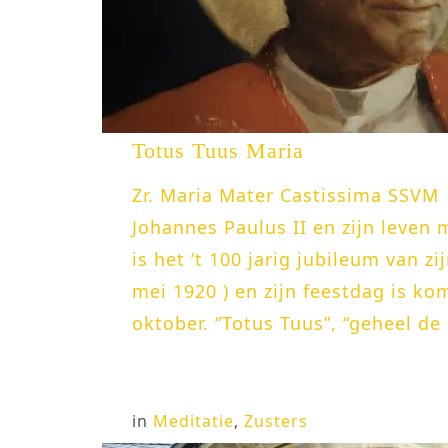
Totus Tuus Maria
Zr. Maria Mater Castissima SSVM
Johannes Paulus II en zijn leven m
is het ‘t 100 jarig jubileum van z
mei 1920 ) en zijn feestdag is k
oktober. “Totus Tuus”, “geheel de 
in
Meditatie
,
Zusters