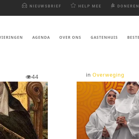
NIEUWSBRIEF
HELP MEE
DONERE
VIERINGEN
AGENDA
OVER ONS
GASTENHUIS
BEST
in
Overweging
44