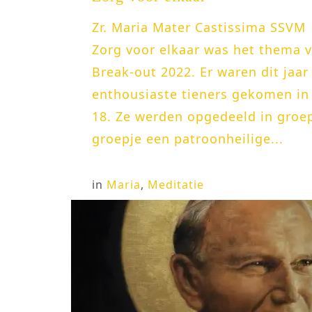
Zr. Maria Mater Castissima SSVM
Zorg voor elkaar was het thema 
Break-out 2022. Er waren dit jaar 
enthousiaste tieners gekomen in d
18. Ze werden opgedeeld in groe
groepje een patroonheilige...
in
Maria
,
Meditatie