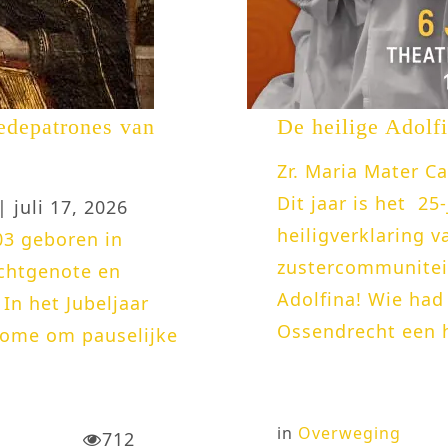
edepatrones van
De heilige Adolf
Zr. Maria Mater C
Dit jaar is het 25
| juli 17, 2026
heiligverklaring 
03 geboren in
zustercommuniteit
echtgenote en
Adolfina! Wie had 
 In het Jubeljaar
Ossendrecht een h
 Rome om pauselijke
in
Overweging
712