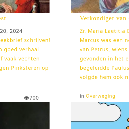
st
Verkondiger van 
20, 2024
Zr. Maria Laetitia
eekbrief schrijven!
Marcus was een ne
n goed verhaal
van Petrus, wiens
lf vaak vechten
gevonden in het e
egen Pinksteren op
begeleidde Paulus 
volgde hem ook na
in
Overweging
700