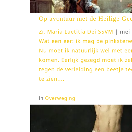
Op avontuur met de Heilige Gee
Zr. Maria Laetitia Dei SSVM
| mei 
Wat een eer: ik mag de pinksterw
Nu moet ik natuurlijk wel met ee
komen. Eerlijk gezegd moet ik ze
tegen de verleiding een beetje t
te zien....
in
Overweging