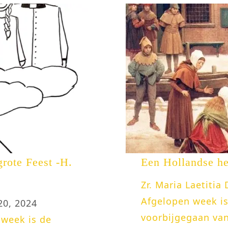
grote Feest -H.
Een Hollandse he
Zr. Maria Laetitia
Afgelopen week is
20, 2024
voorbijgegaan van
 week is de