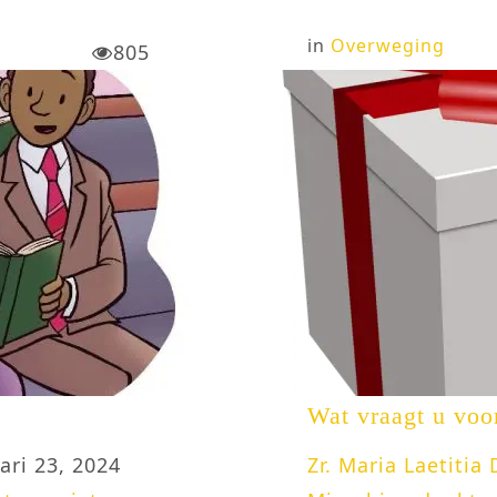
in
Overweging
805
Wat vraagt u voo
ari 23, 2024
Zr. Maria Laetitia