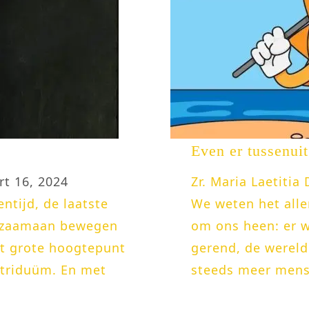
Even er tussenuit
t 16, 2024
Zr. Maria Laetitia
ntijd, de laatste
We weten het alle
gzaamaan bewegen
om ons heen: er w
it grote hoogtepunt
gerend, de wereld 
astriduüm. En met
steeds meer mense