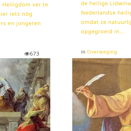
de heilige Lidwin
t Heiligdom ver te
Nederlandse heilig
ier iets nóg
omdat ze natuurli
ers en jongeren
opgegroeid in...
in
Overweging
673