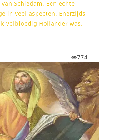
a van Schiedam. Een echte
e in veel aspecten. Enerzijds
jk volbloedig Hollander was,
774