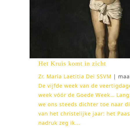
Het Kruis komt in zicht
Zr. Maria Laetitia Dei SSVM
| maar
De vijfde week van de veertigdage
week vóór de Goede Week… Lan
we ons steeds dichter toe naar d
van het christelijke jaar: het Pa
nadruk zeg ik...