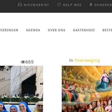
NIEUWSBRIEF
HELP MEE
DONERE
VIERINGEN
AGENDA
OVER ONS
GASTENHUIS
BEST
in
Overweging
669