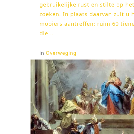
gebruikelijke rust en stilte op he
zoeken. In plaats daarvan zult u h
mooiers aantreffen: ruim 60 tien
die...
in
Overweging