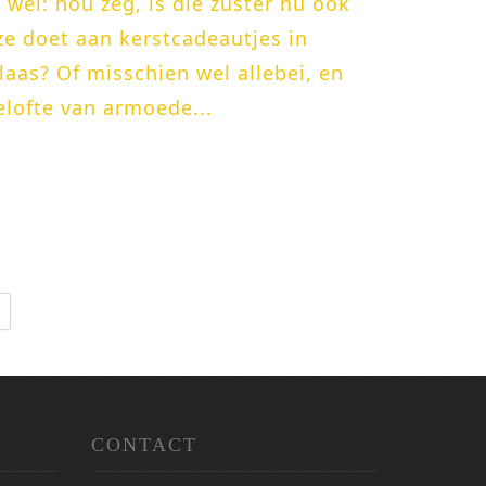
wel: nou zeg, is die zuster nu ook
ze doet aan kerstcadeautjes in
laas? Of misschien wel allebei, en
elofte van armoede...
CONTACT