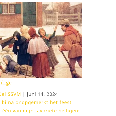
ilige
 Dei SSVM
| juni 14, 2024
 bijna onopgemerkt het feest
 één van mijn favoriete heiligen: