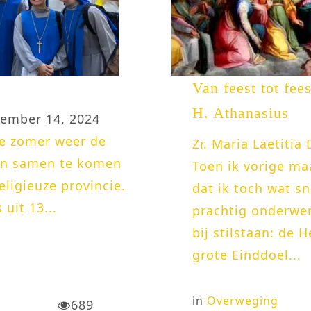
Van feest tot fees
H. Athanasius
ember 14, 2024
ze zomer weer de
Zr. Maria Laetitia
en samen te komen
Toen ik vorige ma
ligieuze provincie.
dat ik toch wat s
 uit 13...
prachtig onderwer
bij stilstaan: de
grote Einddoel...
in
Overweging
689