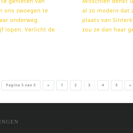
 te genieten van
Misschien denkt u 
m ons zwoegen te
al zo modern dat 
laar onderweg
plaats van Sinterk
f lopen. Verlicht de
zou ze dan haar g
Pagina 3 van 5
«
1
2
3
4
5
»
INGEN