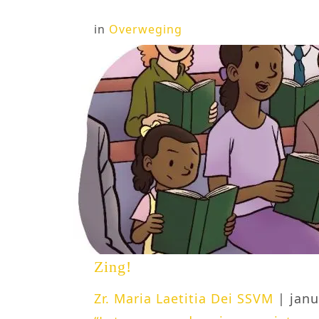
in
Overweging
Zing!
Zr. Maria Laetitia Dei SSVM
| janu