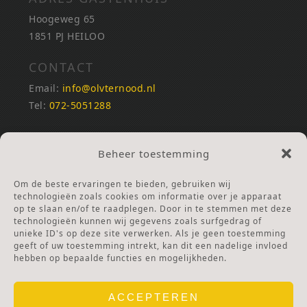
Hoogeweg 65
1851 PJ HEILOO
CONTACT
Email:
info@olvternood.nl
Tel:
072-5051288
REKENINGNUMMERS
Beheer toestemming
NL25INGB0000672168
NL42RABO0120502399
Om de beste ervaringen te bieden, gebruiken wij
Ga naar Doneren
technologieën zoals cookies om informatie over je apparaat
op te slaan en/of te raadplegen. Door in te stemmen met deze
technologieën kunnen wij gegevens zoals surfgedrag of
ANBI Stichting
unieke ID's op deze site verwerken. Als je geen toestemming
RSIN nummer:
002832987
geeft of uw toestemming intrekt, kan dit een nadelige invloed
hebben op bepaalde functies en mogelijkheden.
ACCEPTEREN