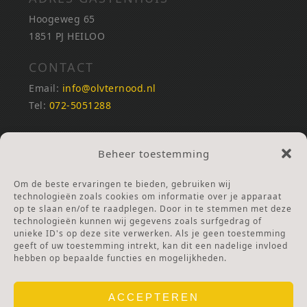
Hoogeweg 65
1851 PJ HEILOO
CONTACT
Email:
info@olvternood.nl
Tel:
072-5051288
REKENINGNUMMERS
Beheer toestemming
NL25INGB0000672168
NL42RABO0120502399
Om de beste ervaringen te bieden, gebruiken wij
Ga naar Doneren
technologieën zoals cookies om informatie over je apparaat
op te slaan en/of te raadplegen. Door in te stemmen met deze
technologieën kunnen wij gegevens zoals surfgedrag of
ANBI Stichting
unieke ID's op deze site verwerken. Als je geen toestemming
RSIN nummer:
002832987
geeft of uw toestemming intrekt, kan dit een nadelige invloed
hebben op bepaalde functies en mogelijkheden.
ACCEPTEREN