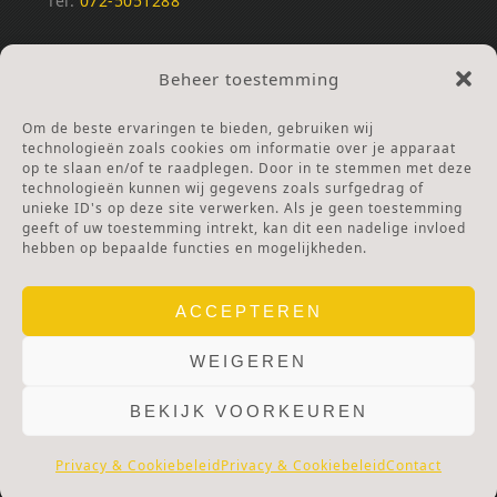
Tel:
072-5051288
REKENINGNUMMERS
Beheer toestemming
NL25INGB0000672168
NL42RABO0120502399
Om de beste ervaringen te bieden, gebruiken wij
Ga naar Doneren
technologieën zoals cookies om informatie over je apparaat
op te slaan en/of te raadplegen. Door in te stemmen met deze
technologieën kunnen wij gegevens zoals surfgedrag of
ANBI Stichting
unieke ID's op deze site verwerken. Als je geen toestemming
RSIN nummer:
002832987
geeft of uw toestemming intrekt, kan dit een nadelige invloed
hebben op bepaalde functies en mogelijkheden.
ACCEPTEREN
WEIGEREN
BEKIJK VOORKEUREN
© 2025 OLV TER NOOD.
WEBSITE.
PRIVACY & COOKIES.
DISCLAIMER.
AVG PROTOCOL.
Privacy & Cookiebeleid
Privacy & Cookiebeleid
Contact