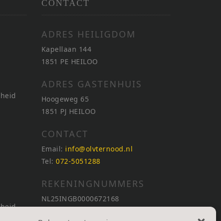
CONTACT
ADRES HEILIGDOM
Kapellaan 144
1851 PE HEILOO
ADRES GASTENHUIS
nheid
Hoogeweg 65
1851 PJ HEILOO
CONTACT
Email:
info@olvternood.nl
Tel:
072-5051288
REKENINGNUMMERS
NL25INGB0000672168
nheid
NL42RABO0120502399