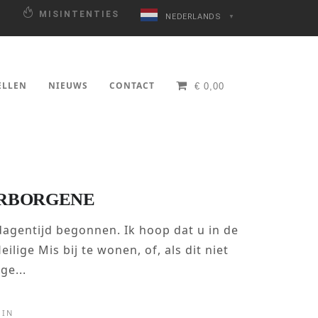
N
MISINTENTIES
NEDERLANDS
▼
ELLEN
NIEUWS
CONTACT
€
0,00
ERBORGENE
agentijd begonnen. Ik hoop dat u in de
ige Mis bij te wonen, of, als dit niet
ge...
IN