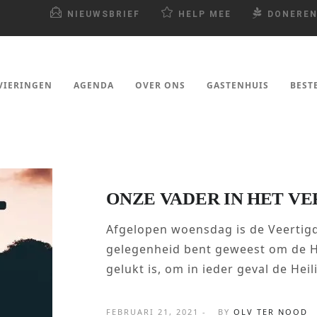
NIEUWSBRIEF
HELP MEE
DONERE
VIERINGEN
AGENDA
OVER ONS
GASTENHUIS
BEST
ONZE VADER IN HET V
Afgelopen woensdag is de Veertigd
gelegenheid bent geweest om de Heil
gelukt is, om in ieder geval de Heili
FEBRUARI 21, 2021 -
BY
OLV TER NOOD