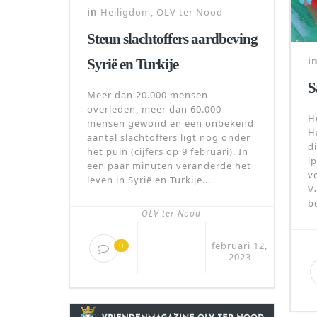
in
Heiligdom
,
OLV ter Nood
Steun slachtoffers aardbeving
i
Syrië en Turkije
S
Meer dan 20.000 mensen
overleden, meer dan 60.000
H
mensen gewond en een onbekend
H
aantal slachtoffers ligt nog onder
d
het puin (cijfers op 9 februari). In
i
een paar minuten veranderde het
v
leven in Syrië en Turkije...
V
b
OLV ter Nood
februari 12,
0
2023