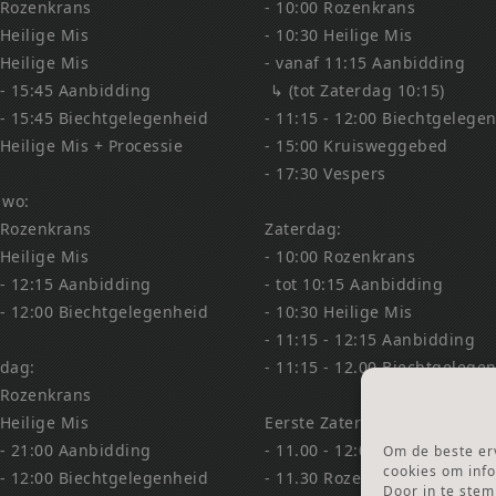
 Rozenkrans
- 10:00 Rozenkrans
 Heilige Mis
- 10:30 Heilige Mis
 Heilige Mis
- vanaf 11:15 Aanbidding
 - 15:45 Aanbidding
↳ (tot Zaterdag 10:15)
 - 15:45 Biechtgelegenheid
- 11:15 - 12:00 Biechtgelege
 Heilige Mis + Processie
- 15:00 Kruisweggebed
- 17:30 Vespers
 wo:
 Rozenkrans
Zaterdag:
 Heilige Mis
- 10:00 Rozenkrans
 - 12:15 Aanbidding
- tot 10:15 Aanbidding
 - 12:00 Biechtgelegenheid
- 10:30 Heilige Mis
- 11:15 - 12:15 Aanbidding
dag:
- 11:15 - 12.00 Biechtgelege
 Rozenkrans
 Heilige Mis
Eerste Zaterdag Bedevaart:
 - 21:00 Aanbidding
- 11.00 - 12:00 Biechtgelege
Om de beste erv
cookies om info
 - 12:00 Biechtgelegenheid
- 11.30 Rozenkrans
Door in te ste