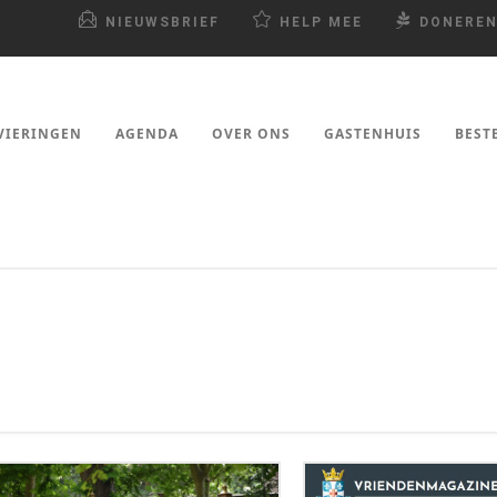
NIEUWSBRIEF
HELP MEE
DONERE
VIERINGEN
AGENDA
OVER ONS
GASTENHUIS
BEST