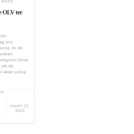
r Nood
 OLV ter
cht
aag ons
zine. In de
zoeken
 pelgrims Onze
 als de
os weer volop
od
maart 22,
2023