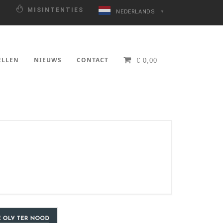
N
MISINTENTIES
NEDERLANDS
▼
ELLEN
NIEUWS
CONTACT
€
0,00