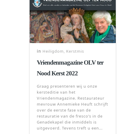
in
Heiligdom
,
Kerstmis
Vriendenmagazine OLV ter
Nood Kerst 2022
Graag presenteren wij u onze
kersteditie van het
Vriendenmagazine. Restaurateur
mevrouw Annemieke Heuft schrijft
over de eerste fase van de
restauratie van de fresco’s in de
Genadekapel die inmiddels is
uitgevoerd. Tevens treft u een...