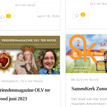
OLV ter No
OLV ter Nood
0
april 18, 2024
0
in
OLV ter Nood
n
Heiligdom
,
OLV ter Nood
SamenKerk Zome
riendenmagazine OLV ter
ood juni 2023
Het blad van het bis
Haarlem-Amsterdam S