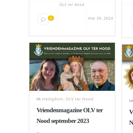
OLV ter Nood
mei 29, 2024
0
in
Heiligdom
,
OLV ter Nood
i
Vriendenmagazine OLV ter
V
Nood september 2023
N