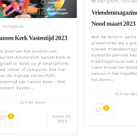
in
Heiligdom
,
OLV te
Vriendenmagazine
Nood maart 2023
n
Heiligdom
Met de lente in aanto
amen Kerk Vastentijd 2023
presenteren wij u gr
nieuwe Vriendenmaga
et blad van het bisdom van
komende periode be
aarlem-Amsterdam Samen Kerk is
traditiegetrouw vele
igitaal te lezen op je smartphone,
Lieve Vrouw ter Nood
pad, tablet of computer. Klik hier
natuur in het kapelb
oor de digitale versie (PDF)
tot leven...
astentijd van Samen Kerk – Wat
etekent Vasten...
OLV ter No
OLV ter Nood
0
maart 03,
0
2023