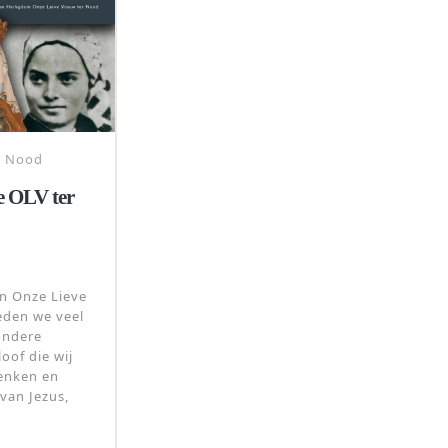
r Nood
 OLV ter
n Onze Lieve
eden we veel
ondere
oof die wij
enken en
 van Jezus,