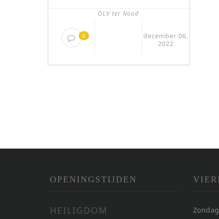
OLV ter Nood
december 06,
0
2022
OPENINGSTIJDEN
VIER
HEILIGDOM
Zondag