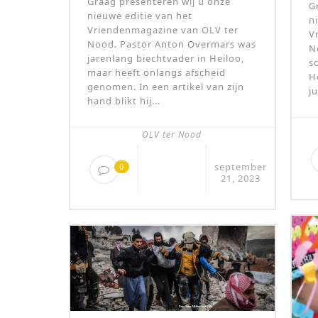
Graag presenteren wij u onze
G
nieuwe editie van het
n
Vriendenmagazine van OLV ter
V
Nood. Pastor Anton Overmars was
N
jarenlang biechtvader in Heiloo,
s
maar heeft onlangs afscheid
H
genomen. In een artikel van zijn
j
hand blikt hij...
OLV ter Nood
september
0
21, 2023