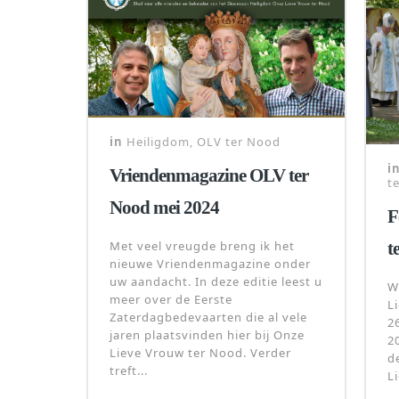
in
Heiligdom
,
OLV ter Nood
i
Vriendenmagazine OLV ter
t
Nood mei 2024
F
Met veel vreugde breng ik het
t
nieuwe Vriendenmagazine onder
uw aandacht. In deze editie leest u
W
meer over de Eerste
L
Zaterdagbedevaarten die al vele
2
jaren plaatsvinden hier bij Onze
2
Lieve Vrouw ter Nood. Verder
d
treft...
L