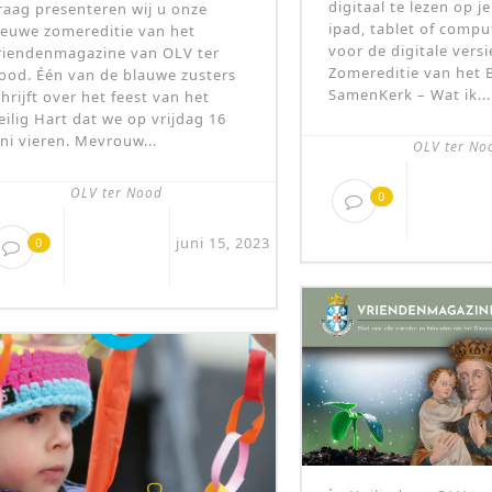
digitaal te lezen op 
raag presenteren wij u onze
ipad, tablet of comput
ieuwe zomereditie van het
voor de digitale versi
riendenmagazine van OLV ter
Zomereditie van het
ood. Één van de blauwe zusters
SamenKerk – Wat ik...
chrijft over het feest van het
eilig Hart dat we op vrijdag 16
uni vieren. Mevrouw...
OLV ter No
OLV ter Nood
0
juni 15, 2023
0