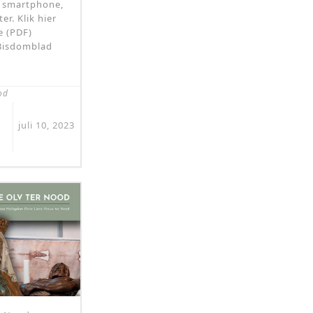
je smartphone,
er. Klik hier
e (PDF)
 Bisdomblad
od
juli 10, 2023