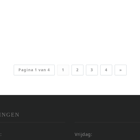
Pagina 1 van 4
1
2
3
4
»
INGEN
:
Vrijdag: