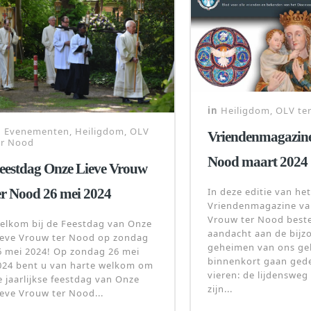
in
Heiligdom
,
OLV te
n
Evenementen
,
Heiligdom
,
OLV
Vriendenmagazine
er Nood
Nood maart 2024
eestdag Onze Lieve Vrouw
In deze editie van het
er Nood 26 mei 2024
Vriendenmagazine va
Vrouw ter Nood best
elkom bij de Feestdag van Onze
aandacht aan de bijz
ieve Vrouw ter Nood op zondag
geheimen van ons gel
6 mei 2024! Op zondag 26 mei
binnenkort gaan ged
024 bent u van harte welkom om
vieren: de lijdensweg
e jaarlijkse feestdag van Onze
zijn...
ieve Vrouw ter Nood...