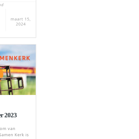
od
maart 15,
2024
r 2023
dom van
amen Kerk is