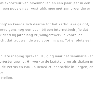
als exporteur van bloembollen en een paar jaar in een
r een poosje naar Australië, mee met zijn broer die er
aring’ en keerde zich daarna tot het katholieke geloof,
vervolgens nog een baan bij een internetbedrijfje dat
 deed hij jarenlang vrijwilligerswerk in vooral de
dacht dat trouwen de weg voor mij was. Tot er plots een
en late roeping spreken. Hij ging naar het seminarie van
iester gewijd. Hij werkte de laatste jaren als diaken in
 de Petrus en Paulus/Benedictusparochie in Bergen, en
orl.
 Heiloo.