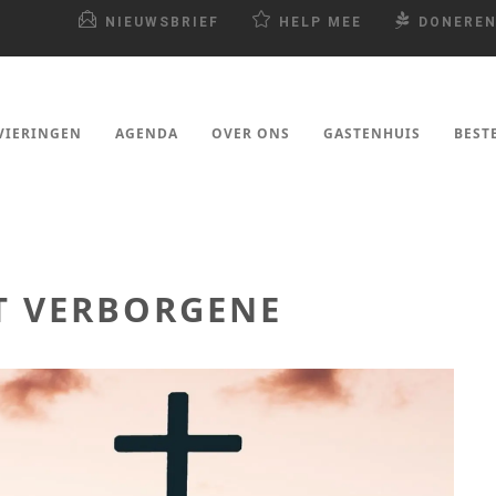
NIEUWSBRIEF
HELP MEE
DONERE
VIERINGEN
AGENDA
OVER ONS
GASTENHUIS
BEST
T VERBORGENE