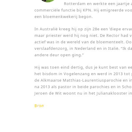
Rotterdam en werkte een jaartje 
commerciële functie bij KPN. Hij emigreerde voo
een bloemenkwekerij begon.
In Australië kreeg hij op zijn 28e een ’diepe erv
maar priester werd hij nog niet. De Rector had 
actief was in de wereld van de bloementeelt. Ook
verslaafdenzorg, in Nederland en in Italië. “Ik 
andere deur open ging.”
Hij was toen eind dertig, dus je kunt best van e
het bisdom in Vogelenzang en werd in 2013 tot pr
de Alkmaarse Matthias-Laurentiusparochie en in
na 2013 als pastor in beide parochies en in Scho
Jeroen de Wit woont nu in het Julianaklooster in
Bron