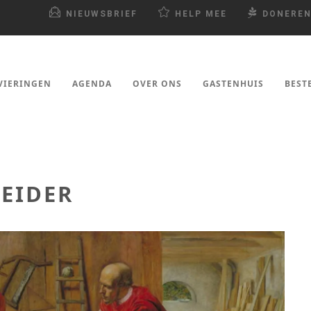
NIEUWSBRIEF
HELP MEE
DONERE
VIERINGEN
AGENDA
OVER ONS
GASTENHUIS
BEST
BEIDER