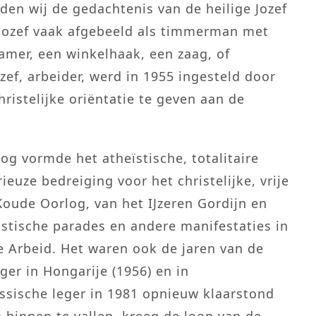
en wij de gedachtenis van de heilige Jozef
t. Jozef vaak afgebeeld als timmerman met
mer, een winkelhaak, een zaag, of
zef, arbeider, werd in 1955 ingesteld door
hristelijke oriëntatie te geven aan de
og vormde het atheïstische, totalitaire
uze bedreiging voor het christelijke, vrije
oude Oorlog, van het IJzeren Gordijn en
tische parades en andere manifestaties in
 Arbeid. Het waren ook de jaren van de
ger in Hongarije (1956) en in
ussische leger in 1981 opnieuw klaarstond
 binnen te vallen, kreeg de loop van de