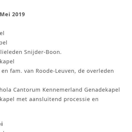
 Mei 2019
el
pel
lieleden Snijder-Boon.
tkapel
e en fam. van Roode-Leuven, de overleden
chola Cantorum Kennemerland Genadekapel
tkapel met aansluitend processie en
i