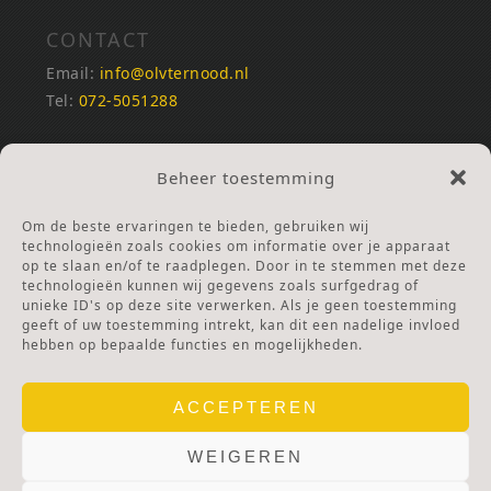
CONTACT
Email:
info@olvternood.nl
Tel:
072-5051288
REKENINGNUMMERS
Beheer toestemming
NL25INGB0000672168
NL42RABO0120502399
Om de beste ervaringen te bieden, gebruiken wij
Ga naar Doneren
technologieën zoals cookies om informatie over je apparaat
op te slaan en/of te raadplegen. Door in te stemmen met deze
technologieën kunnen wij gegevens zoals surfgedrag of
ANBI Stichting
unieke ID's op deze site verwerken. Als je geen toestemming
RSIN nummer:
002832987
geeft of uw toestemming intrekt, kan dit een nadelige invloed
hebben op bepaalde functies en mogelijkheden.
ACCEPTEREN
WEIGEREN