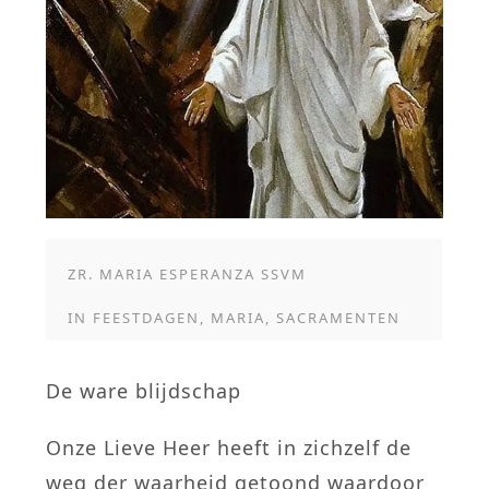
ZR. MARIA ESPERANZA SSVM
IN
FEESTDAGEN
,
MARIA
,
SACRAMENTEN
De ware blijdschap
Onze Lieve Heer heeft in zichzelf de
weg der waarheid getoond waardoor