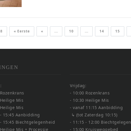
18
« Eerste
«
...
10
...
14
15
INGEN
:
Vrijdag:
 Rozenkrans
- 10:00 Rozenkrans
 Heilige Mis
- 10:30 Heilige Mis
 Heilige Mis
- vanaf 11:15 Aanbidding
 - 15:45 Aanbidding
↳ (tot Zaterdag 10:15)
 - 15:45 Biechtgelegenheid
- 11:15 - 12:00 Biechtgelege
 Heilige Mis + Processie
- 15:00 Kruisweggebed