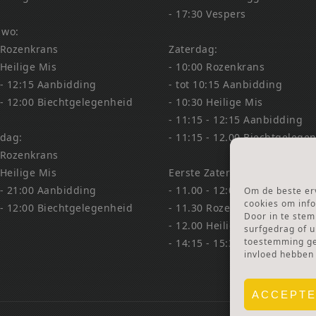
- 17:30 Vespers
 wo:
 Rozenkrans
Zaterdag:
 Heilige Mis
- 10:00 Rozenkrans
 - 12:15 Aanbidding
- tot 10:15 Aanbidding
 - 12:00 Biechtgelegenheid
- 10:30 Heilige Mis
- 11:15 - 12:15 Aanbidding
dag:
- 11:15 - 12.00 Biechtgelege
 Rozenkrans
 Heilige Mis
Eerste Zaterdag Bedevaart:
 - 21:00 Aanbidding
- 11.00 - 12:00 Biechtgelege
Om de beste erv
cookies om info
 - 12:00 Biechtgelegenheid
- 11.30 Rozenkrans
Door in te ste
- 12.00 Heilige Mis
surfgedrag of u
toestemming gee
- 14:15 - 15:30 Aanbidding &
invloed hebben
ACCEPT