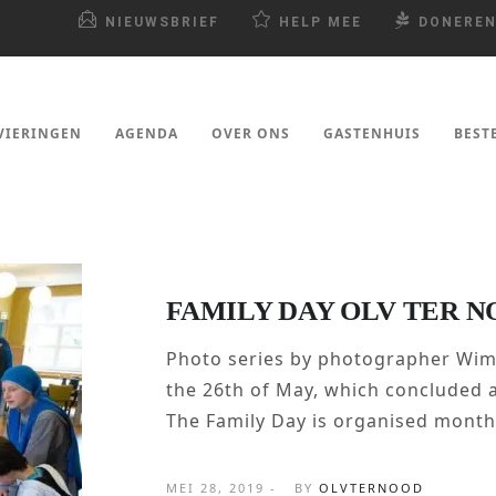
NIEUWSBRIEF
HELP MEE
DONERE
VIERINGEN
AGENDA
OVER ONS
GASTENHUIS
BEST
FAMILY DAY OLV TER NO
Photo series by photographer Wim
the 26th of May, which concluded a
The Family Day is organised monthl
MEI 28, 2019 -
BY
OLVTERNOOD