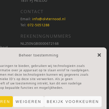
1851 PJ HEILOO
CONTACT
Email:
info@olvternood.nl
Tel:
072-5051288
REKENINGNUMMERS
NL25INGB0000672168
nheid
NL42RABO0120502399
Beheer toestemming
Ga naar Doneren
nheid
aringen te bieden, gebruiken wij technologieën zoals
ANBI Stichting
rmatie over je apparaat op te slaan en/of te raadplegen.
RSIN nummer:
002832987
mmen met deze technologieën kunnen wij gegevens zoals
nieke ID's op deze site verwerken. Als je geen
ft of uw toestemming intrekt, kan dit een nadelige
 Lof
 op bepaalde functies en mogelijkheden.
EREN
WEIGEREN
BEKIJK VOORKEUREN