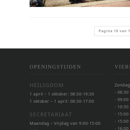
Pagina 18 van 
OPENINGSTIJDEN
VIER
HEILIGDOM
Zondag
- 08:30
1 april – 1 oktober: 08:30-19:30
- 09:00
1 oktober – 1 april: 08:30-17:00
- 10:30
SECRETARIAAT
- 15:00
- 15:00
Maandag – Vrijdag van 9:00-15:00
- 16:00