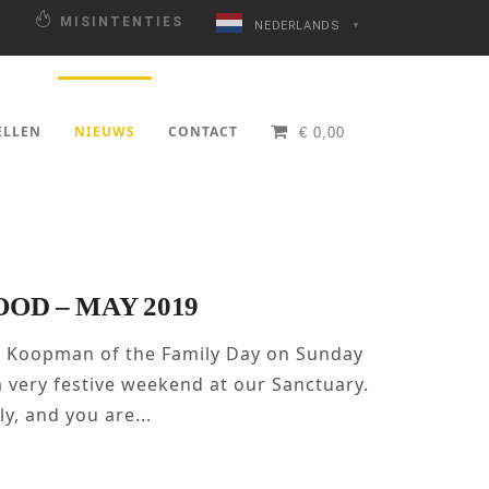
N
MISINTENTIES
NEDERLANDS
▼
ELLEN
NIEUWS
CONTACT
€
0,00
OD – MAY 2019
 Koopman of the Family Day on Sunday
 very festive weekend at our Sanctuary.
y, and you are...