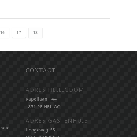
16
17
18
CONTACT
ADRES HEILIGDOM
Kapellaan 144
1851 PE HEILOO
ADRES GASTENHUIS
nheid
Hoogeweg 65