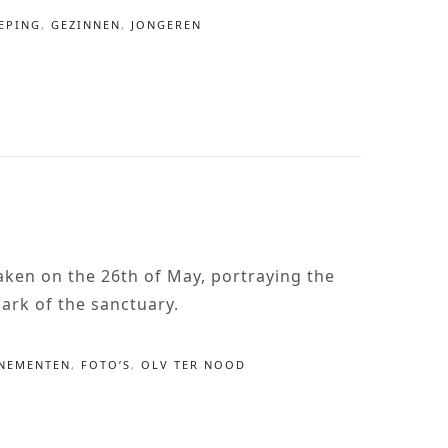
EPING
,
GEZINNEN
,
JONGEREN
ken on the 26th of May, portraying the
park of the sanctuary.
NEMENTEN
,
FOTO’S
,
OLV TER NOOD