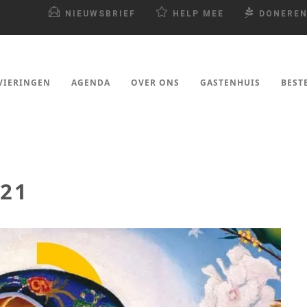
NIEUWSBRIEF
HELP MEE
DONERE
VIERINGEN
AGENDA
OVER ONS
GASTENHUIS
BEST
21