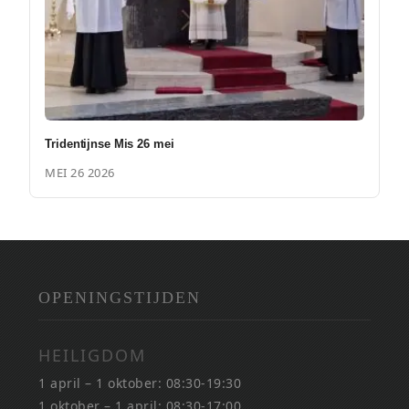
Tridentijnse Mis 26 mei
MEI 26 2026
OPENINGSTIJDEN
HEILIGDOM
1 april – 1 oktober: 08:30-19:30
1 oktober – 1 april: 08:30-17:00