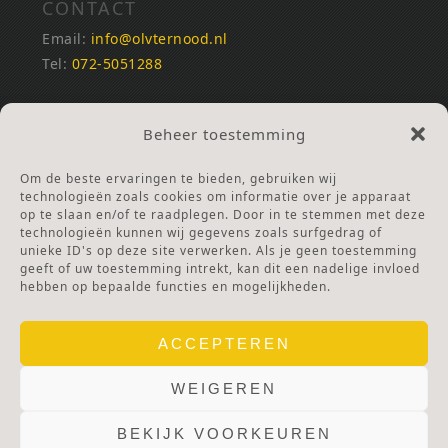
CONTACT
Email:
info@olvternood.nl
Tel:
072-5051288
REKENINGNUMMERS
Beheer toestemming
NL25INGB0000672168
NL42RABO0120502399
Om de beste ervaringen te bieden, gebruiken wij
Ga naar Doneren
technologieën zoals cookies om informatie over je apparaat
op te slaan en/of te raadplegen. Door in te stemmen met deze
technologieën kunnen wij gegevens zoals surfgedrag of
ANBI Stichting
unieke ID's op deze site verwerken. Als je geen toestemming
RSIN nummer:
002832987
geeft of uw toestemming intrekt, kan dit een nadelige invloed
hebben op bepaalde functies en mogelijkheden.
ACCEPTEREN
WEIGEREN
BEKIJK VOORKEUREN
© 2025 OLV TER NOOD.
WEBSITE.
PRIVACY & COOKIES.