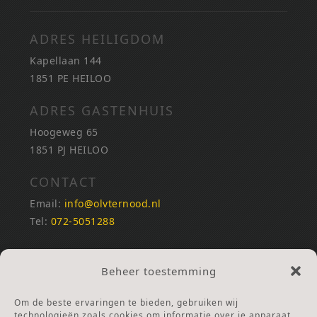
ADRES HEILIGDOM
Kapellaan 144
1851 PE HEILOO
ADRES GASTENHUIS
Hoogeweg 65
1851 PJ HEILOO
CONTACT
Email:
info@olvternood.nl
Tel:
072-5051288
REKENINGNUMMERS
Beheer toestemming
NL25INGB0000672168
NL42RABO0120502399
Om de beste ervaringen te bieden, gebruiken wij
Ga naar Doneren
technologieën zoals cookies om informatie over je apparaat