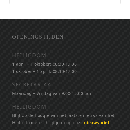
OPENINGSTIJDEN
HEILIGDOM
1 april – 1 oktober: 08:30-19:30
1 oktober – 1 april: 08:30-17:00
SECRETARIAAT
Maandag – Vrijdag van 9:00-15:00 uur
HEILIGDOM
Blijf op de hoogte van het laatste nieuws van het
Heiligdom en schrijf je in op onze
nieuwsbrief
.