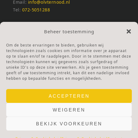
Email:
info@olvternood.nl
Tel:
072-5051288
REKENINGNUMMERS
Beheer toestemming
NL25INGB0000672168
NL42RABO0120502399
Om de beste ervaringen te bieden, gebruiken wij
Ga naar Doneren
technologieën zoals cookies om informatie over je apparaat
op te slaan en/of te raadplegen. Door in te stemmen met deze
technologieën kunnen wij gegevens zoals surfgedrag of
ANBI Stichting
unieke ID's op deze site verwerken. Als je geen toestemming
RSIN nummer:
002832987
geeft of uw toestemming intrekt, kan dit een nadelige invloed
hebben op bepaalde functies en mogelijkheden.
ACCEPTEREN
WEIGEREN
BEKIJK VOORKEUREN
© 2025 OLV TER NOOD.
WEBSITE.
PRIVACY & COOKIES.
DISCLAIMER.
AVG PROTOCOL.