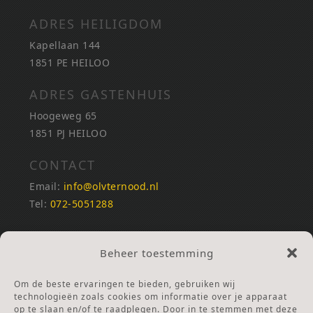
ADRES HEILIGDOM
Kapellaan 144
1851 PE HEILOO
ADRES GASTENHUIS
Hoogeweg 65
1851 PJ HEILOO
CONTACT
Email:
info@olvternood.nl
Tel:
072-5051288
REKENINGNUMMERS
Beheer toestemming
NL25INGB0000672168
NL42RABO0120502399
Om de beste ervaringen te bieden, gebruiken wij
Ga naar Doneren
technologieën zoals cookies om informatie over je apparaat
op te slaan en/of te raadplegen. Door in te stemmen met deze