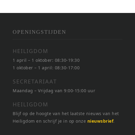
OPENINGSTIJDEN
HEILIGDOM
1 april – 1 oktober: 08:30-19:30
1 oktober – 1 april: 08:30-17:00
SECRETARIAAT
Maandag – Vrijdag van 9:00-15:00 uur
HEILIGDOM
Blijf op de hoogte van het laatste nieuws van het
Heiligdom en schrijf je in op onze
nieuwsbrief
.