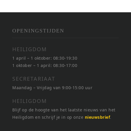
OPENINGSTIJDEN
HEILIGDOM
1 april – 1 oktober: 08:30-19:30
1 oktober – 1 april: 08:30-17:00
SECRETARIAAT
Maandag – Vrijdag van 9:00-15:00 uur
HEILIGDOM
Blijf op de hoogte van het laatste nieuws van het
Heiligdom en schrijf je in op onze
nieuwsbrief
.