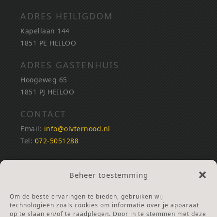
ADRES HEILIGDOM
Kapellaan 144
1851 PE HEILOO
ADRES GASTENHUIS
Hoogeweg 65
1851 PJ HEILOO
CONTACT
Email:
info@olvternood.nl
Tel:
072-5051288
REKENINGNUMMERS
Beheer toestemming
NL25INGB0000672168
NL42RABO0120502399
Om de beste ervaringen te bieden, gebruiken wij
Ga naar Doneren
technologieën zoals cookies om informatie over je apparaat
op te slaan en/of te raadplegen. Door in te stemmen met deze