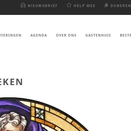
NIEUWSBRIEF
HELP MEE
DONERE
VIERINGEN
AGENDA
OVER ONS
GASTENHUIS
BEST
EKEN