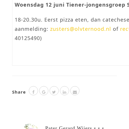
Woensdag 12 juni Tiener-jongensgroep St
18-20.30u. Eerst pizza eten, dan catechese
aanmelding:
zusters@olvternood.nl
of
rec
40125490)
Share
Pater Gerard Wijers s.s.s.