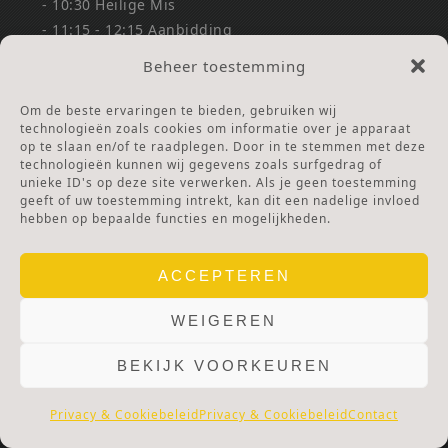
- 10:30 Heilige Mis
- 11:15 - 12:15 Aanbidding
- 11:15 - 12.00 Biechtgelegenheid
Beheer toestemming
Eerste Zaterdag Bedevaart:
Om de beste ervaringen te bieden, gebruiken wij
technologieën zoals cookies om informatie over je apparaat
- 11.00 - 12:00 Biechtgelegenheid
op te slaan en/of te raadplegen. Door in te stemmen met deze
- 11.30 Rozenkrans
technologieën kunnen wij gegevens zoals surfgedrag of
- 12.00 Heilige Mis
unieke ID's op deze site verwerken. Als je geen toestemming
geeft of uw toestemming intrekt, kan dit een nadelige invloed
- 14:15 - 15:30 Aanbidding & Lof
hebben op bepaalde functies en mogelijkheden.
CONTACT
ACCEPTEREN
ADRES HEILIGDOM
WEIGEREN
Kapellaan 144
BEKIJK VOORKEUREN
1851 PE HEILOO
Privacy & Cookiebeleid
Privacy & Cookiebeleid
Contact
ADRES GASTENHUIS