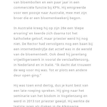
van bloembollen en een paar jaar in een
commerciële functie bij KPN. Hij emigreerde
voor een poosje naar Australië, mee met zijn
broer die er een bloemenkwekerij begon.
In Australië kreeg hij op zijn 28e een ’diepe
ervaring’ en keerde zich daarna tot het
katholieke geloof, maar priester werd hij nog
niet. De Rector had vervolgens nog een baan bij
een internetbedrijfje dat actief was in de wereld
van de bloementeelt. Ook deed hij jarenlang
vrijwilligerswerk in vooral de verslaafdenzorg,
in Nederland en in Italië. “Ik dacht dat trouwen
de weg voor mij was. Tot er plots een andere
deur open ging.”
Hij was toen eind dertig, dus je kunt best van
een late roeping spreken. Hij ging naar het
seminarie van het bisdom in Vogelenzang en
werd in 2013 tot priester gewijd. Hij werkte de
laatste jaren als diaken in de Alkmaarse