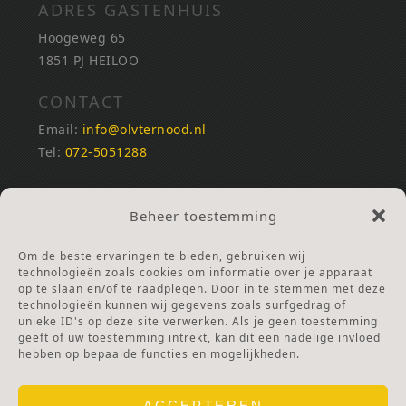
ADRES GASTENHUIS
Hoogeweg 65
1851 PJ HEILOO
CONTACT
Email:
info@olvternood.nl
Tel:
072-5051288
REKENINGNUMMERS
Beheer toestemming
NL25INGB0000672168
NL42RABO0120502399
Om de beste ervaringen te bieden, gebruiken wij
Ga naar Doneren
technologieën zoals cookies om informatie over je apparaat
op te slaan en/of te raadplegen. Door in te stemmen met deze
technologieën kunnen wij gegevens zoals surfgedrag of
ANBI Stichting
unieke ID's op deze site verwerken. Als je geen toestemming
RSIN nummer:
002832987
geeft of uw toestemming intrekt, kan dit een nadelige invloed
hebben op bepaalde functies en mogelijkheden.
ACCEPTEREN