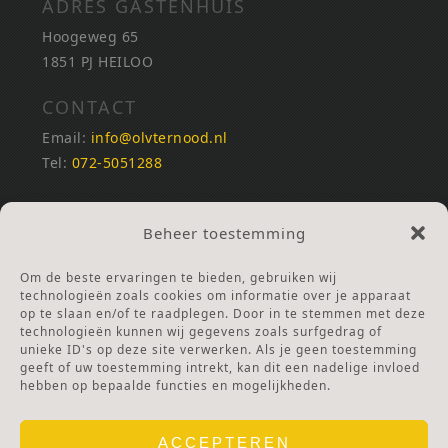
ADRES GASTENHUIS
Hoogeweg 65
1851 PJ HEILOO
CONTACT
Email:
info@olvternood.nl
Tel:
072-5051288
REKENINGNUMMERS
Beheer toestemming
NL25INGB0000672168
NL42RABO0120502399
Om de beste ervaringen te bieden, gebruiken wij
Ga naar Doneren
technologieën zoals cookies om informatie over je apparaat
op te slaan en/of te raadplegen. Door in te stemmen met deze
technologieën kunnen wij gegevens zoals surfgedrag of
ANBI Stichting
unieke ID's op deze site verwerken. Als je geen toestemming
RSIN nummer:
002832987
geeft of uw toestemming intrekt, kan dit een nadelige invloed
hebben op bepaalde functies en mogelijkheden.
ACCEPTEREN