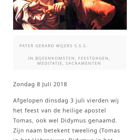
PATER GERARD WIJERS S.S.S.
IN
BIJEENKOMSTEN
,
FEESTDAGEN
,
MEDITATIE
,
SACRAMENTEN
Zondag 8 Juli 2018
Afgelopen dinsdag 3 juli vierden wij
het feest van de heilige apostel
Tomas, ook wel Didymus genaamd.
Zijn naam betekent tweeling (Tomas