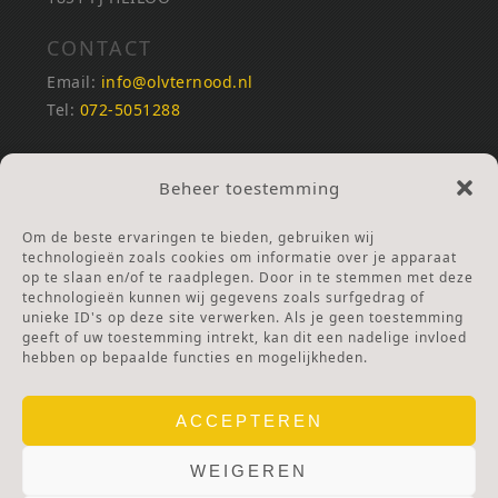
CONTACT
Email:
info@olvternood.nl
Tel:
072-5051288
REKENINGNUMMERS
Beheer toestemming
NL25INGB0000672168
NL42RABO0120502399
Om de beste ervaringen te bieden, gebruiken wij
Ga naar Doneren
technologieën zoals cookies om informatie over je apparaat
op te slaan en/of te raadplegen. Door in te stemmen met deze
technologieën kunnen wij gegevens zoals surfgedrag of
ANBI Stichting
unieke ID's op deze site verwerken. Als je geen toestemming
RSIN nummer:
002832987
geeft of uw toestemming intrekt, kan dit een nadelige invloed
hebben op bepaalde functies en mogelijkheden.
ACCEPTEREN
WEIGEREN