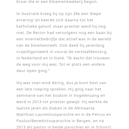
broer die er een bloemenkwekerij begon.
In Australië kreeg hij op zijn 28e een ’diepe
ervaring’ en keerde zich daarna tot het
katholieke geloof, maar priester werd hij nog
niet. De Rector had vervolgens nog een baan bij
een internetbedrijfje dat actief was in de wereld
van de bloementeelt. Ook deed hij jarenlang
vrijwilligerswerk in vooral de verslaafdenzorg,
in Nederland en in Italië. “Ik dacht dat trouwen
de weg voor mij was. Tot er plots een andere
deur open ging.”
Hij was toen eind dertig, dus je kunt best van
een late roeping spreken. Hij ging naar het
seminarie van het bisdom in Vogelenzang en
werd in 2013 tot priester gewijd. Hij werkte de
laatste jaren als diaken in de Alkmaarse
Matthias-Laurentiusparochie en in de Petrus en
Paulus/Benedictusparochie in Bergen, en na
2013 als pastor in beide parochies en in Schoorl.