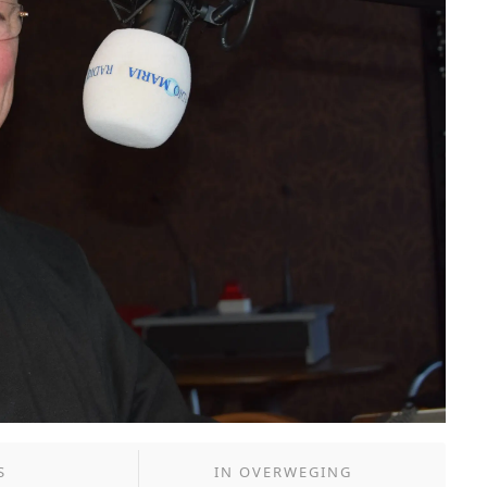
S
IN
OVERWEGING