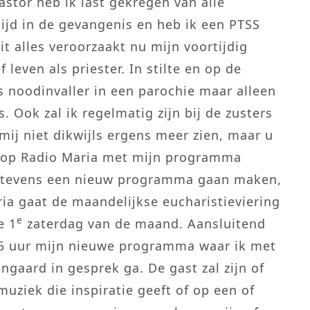
pastor heb ik last gekregen van alle
tijd in de gevangenis en heb ik een PTSS
it alles veroorzaakt nu mijn voortijdig
 leven als priester. In stilte en op de
ls noodinvaller in een parochie maar alleen
. Ook zal ik regelmatig zijn bij de zusters
mij niet dikwijls ergens meer zien, maar u
en op Radio Maria met mijn programma
ik tevens een nieuw programma gaan maken,
ria gaat de maandelijkse eucharistieviering
e
e 1
zaterdag van de maand. Aansluitend
.15 uur mijn nieuwe programma waar ik met
ngaard in gesprek ga. De gast zal zijn of
uziek die inspiratie geeft of op een of