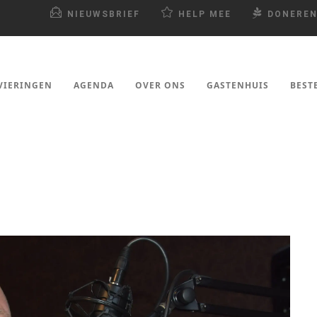
NIEUWSBRIEF
HELP MEE
DONERE
VIERINGEN
AGENDA
OVER ONS
GASTENHUIS
BEST