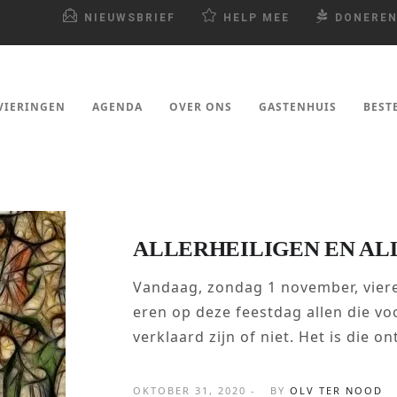
NIEUWSBRIEF
HELP MEE
DONERE
VIERINGEN
AGENDA
OVER ONS
GASTENHUIS
BEST
ALLERHEILIGEN EN AL
Vandaag, zondag 1 november, vieren
eren op deze feestdag allen die voo
verklaard zijn of niet. Het is die on
OKTOBER 31, 2020 -
BY
OLV TER NOOD