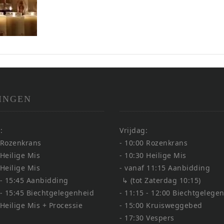
INGEN
:
Vrijdag:
 Rozenkrans
- 10:00 Rozenkrans
 Heilige Mis
- 10:30 Heilige Mis
 Heilige Mis
- vanaf 11:15 Aanbidding
 - 15:45 Aanbidding
↳ (tot Zaterdag 10:15)
 - 15:45 Biechtgelegenheid
- 11:15 - 12:00 Biechtgelege
 Heilige Mis + Processie
- 15:00 Kruisweggebed
- 17:30 Vespers