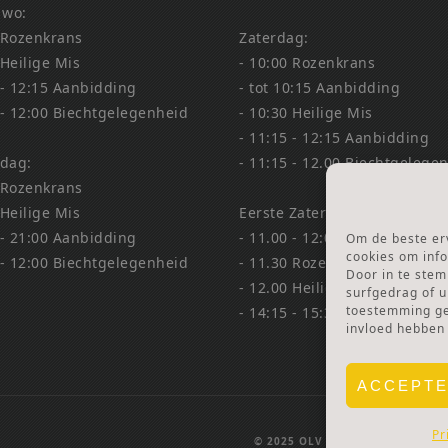
 wo:
 Rozenkrans
Zaterdag:
 Heilige Mis
- 10:00 Rozenkrans
 - 12:15 Aanbidding
- tot 10:15 Aanbidding
 - 12:00 Biechtgelegenheid
- 10:30 Heilige Mis
- 11:15 - 12:15 Aanbidding
dag:
- 11:15 - 12.00 Biechtgelege
 Rozenkrans
 Heilige Mis
Eerste Zaterdag Bedevaart:
 - 21:00 Aanbidding
- 11.00 - 12:00 Biechtgelege
Om de beste erv
cookies om info
 - 12:00 Biechtgelegenheid
- 11.30 Rozenkrans
Door in te ste
- 12.00 Heilige Mis
surfgedrag of u
toestemming gee
- 14:15 - 15:30 Aanbidding &
invloed hebben
ACCEPT
Pr
© 2025 OLV TER NOOD.
WEBSIT