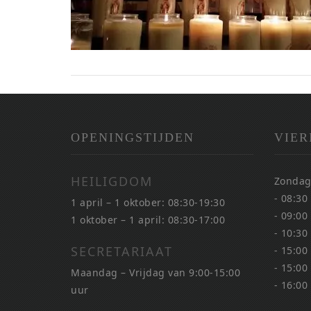
OPENINGSTIJDEN
VIER
HEILIGDOM
Zondag
- 08:30
1 april – 1 oktober: 08:30-19:30
- 09:00
1 oktober – 1 april: 08:30-17:00
- 10:30
SECRETARIAAT
- 15:00
- 15:00
Maandag – Vrijdag van 9:00-15:00
- 16:00
uur