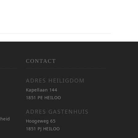
CONTACT
ADRES HEILIGDOM
Kapellaan 144
1851 PE HEILOO
ADRES GASTENHUIS
nheid
Hoogeweg 65
1851 PJ HEILOO