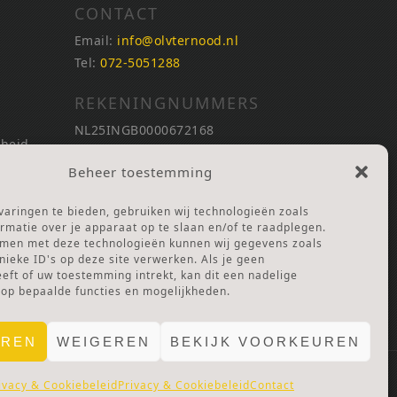
CONTACT
Email:
info@olvternood.nl
Tel:
072-5051288
REKENINGNUMMERS
NL25INGB0000672168
nheid
NL42RABO0120502399
Beheer toestemming
Ga naar Doneren
nheid
aringen te bieden, gebruiken wij technologieën zoals
ANBI Stichting
rmatie over je apparaat op te slaan en/of te raadplegen.
RSIN nummer:
002832987
mmen met deze technologieën kunnen wij gegevens zoals
nieke ID's op deze site verwerken. Als je geen
ft of uw toestemming intrekt, kan dit een nadelige
 Lof
 op bepaalde functies en mogelijkheden.
EREN
WEIGEREN
BEKIJK VOORKEUREN
ivacy & Cookiebeleid
Privacy & Cookiebeleid
Contact
E.
PRIVACY & COOKIES.
DISCLAIMER.
AVG PROTOCOL.