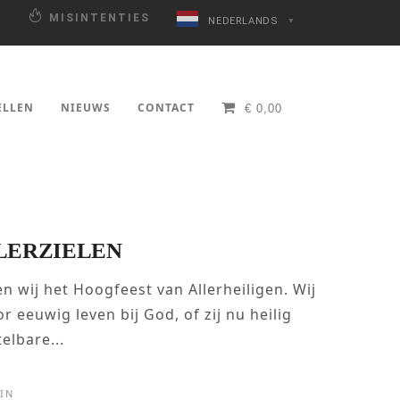
N
MISINTENTIES
NEDERLANDS
▼
ELLEN
NIEUWS
CONTACT
€
0,00
LERZIELEN
 wij het Hoogfeest van Allerheiligen. Wij
r eeuwig leven bij God, of zij nu heilig
telbare...
IN