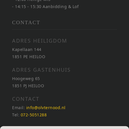
- 14:15 - 15:30 Aanbidding & Lof
CONTACT
ADRES HEILIGDOM
Kapellaan 144
1851 PE HEILOO
ADRES GASTENHUIS
Hoogeweg 65
1851 PJ HEILOO
CONTACT
Email:
info@olvternood.nl
Tel:
072-5051288
REKENINGNUMMERS