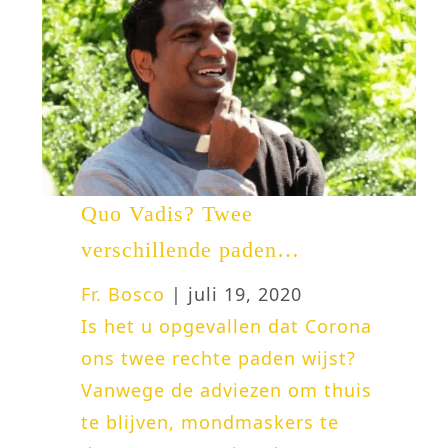
Quo Vadis? Twee
verschillende paden…
Fr. Bosco
| juli 19, 2020
Is het u opgevallen dat Corona
ons twee rechte paden wijst?
Vanwege de adviezen om thuis
te blijven, mondmaskers te