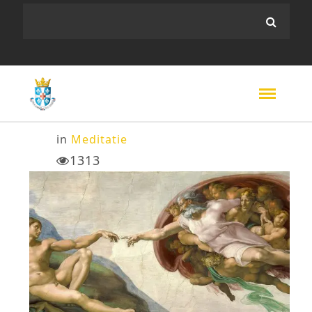
in
Meditatie
1313