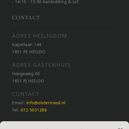
- 14:15 - 15:30 Aanbidding & Lof
CONTACT
ADRES HEILIGDOM
Kapellaan 144
1851 PE HEILOO
ADRES GASTENHUIS
Hoogeweg 65
1851 PJ HEILOO
CONTACT
Email:
info@olvternood.nl
Tel:
072-5051288
REKENINGNUMMERS