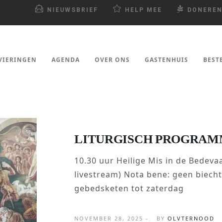
NIEUWSBRIEF
HELP MEE
DONERE
VIERINGEN
AGENDA
OVER ONS
GASTENHUIS
BEST
LITURGISCH PROGRAM
10.30 uur Heilige Mis in de Bedevaa
livestream) Nota bene: geen biech
gebedsketen tot zaterdag
NOVEMBER 28, 2025 -
BY
OLVTERNOOD