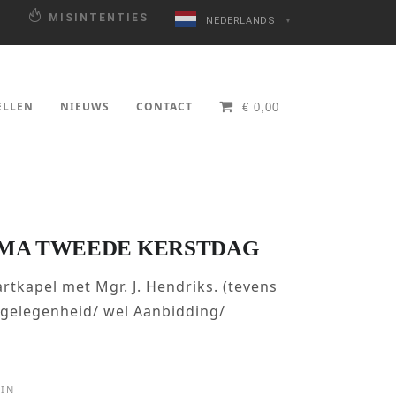
N
MISINTENTIES
NEDERLANDS
▼
ELLEN
NIEUWS
CONTACT
€
0,00
MA TWEEDE KERSTDAG
rtkapel met Mgr. J. Hendriks. (tevens
tgelegenheid/ wel Aanbidding/
IN