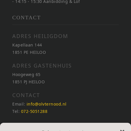
- 14:15 - 15:30 Aanbidding & Lof
CONTACT
ADRES HEILIGDOM
Kapellaan 144
1851 PE HEILOO
ADRES GASTENHUIS
Hoogeweg 65
1851 PJ HEILOO
CONTACT
Email:
info@olvternood.nl
Tel:
072-5051288
REKENINGNUMMERS