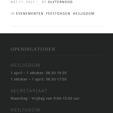
MEI 11, 2021 -
BY
OLVTERNOOD
IN
EVENEMENTEN
,
FEESTDAGEN
,
HEILIGDOM
OPENINGSTIJDEN
HEILIGDOM
1 april – 1 oktober: 08:30-19:30
1 oktober – 1 april: 08:30-17:00
SECRETARIAAT
Maandag – Vrijdag van 9:00-15:00 uur
HEILIGDOM