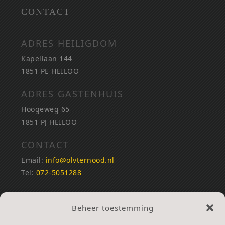
CONTACT
ADRES HEILIGDOM
Kapellaan 144
1851 PE HEILOO
ADRES GASTENHUIS
Hoogeweg 65
1851 PJ HEILOO
CONTACT
Email:
info@olvternood.nl
Tel:
072-5051288
REKENINGNUMMERS
Beheer toestemming
NL25INGB0000672168
NL42RABO0120502399