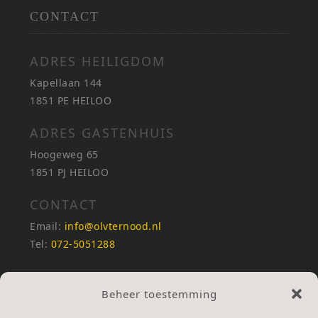
CONTACT
ADRES HEILIGDOM
Kapellaan 144
1851 PE HEILOO
ADRES GASTENHUIS
Hoogeweg 65
1851 PJ HEILOO
CONTACT
Email:
info@olvternood.nl
Tel:
072-5051288
REKENINGNUMMERS
Beheer toestemming
NL25INGB0000672168
NL42RABO0120502399