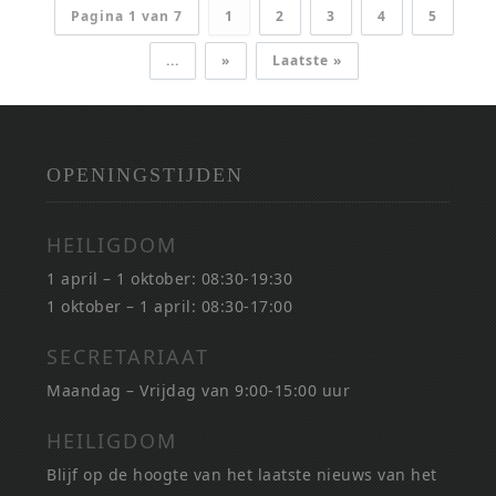
Pagina 1 van 7
1
2
3
4
5
...
»
Laatste »
OPENINGSTIJDEN
HEILIGDOM
1 april – 1 oktober: 08:30-19:30
1 oktober – 1 april: 08:30-17:00
SECRETARIAAT
Maandag – Vrijdag van 9:00-15:00 uur
HEILIGDOM
Blijf op de hoogte van het laatste nieuws van het