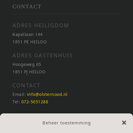
CONTACT
ADRES HEILIGDOM
Kapellaan 144
1851 PE HEILOO
ADRES GASTENHUIS
Hoogeweg 65
1851 PJ HEILOO
CONTACT
Email:
info@olvternood.nl
Tel:
072-5051288
REKENINGNUMMERS
Beheer toestemming
NL25INGB0000672168
NL42RABO0120502399