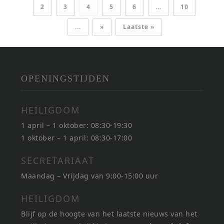
2
3
4
5
6
...
10
...
»
Laatste »
OPENINGSTIJDEN
HEILIGDOM
1 april – 1 oktober: 08:30-19:30
1 oktober – 1 april: 08:30-17:00
SECRETARIAAT
Maandag – Vrijdag van 9:00-15:00 uur
HEILIGDOM
Blijf op de hoogte van het laatste nieuws van het