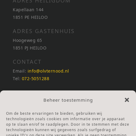
ADRES HEILIGDOM
Kapellaan 144
1851 PE HEILOO
ADRES GASTENHUIS
Hoogeweg 65
1851 PJ HEILOO
CONTACT
Email:
info@olvternood.nl
Tel:
072-5051288
REKENINGNUMMERS
Beheer toestemming
NL25INGB0000672168
NL42RABO0120502399
Om de beste ervaringen te bieden, gebruiken wij
Ga naar Doneren
technologieën zoals cookies om informatie over je apparaat
op te slaan en/of te raadplegen. Door in te stemmen met deze
technologieën kunnen wij gegevens zoals surfgedrag of
ANBI Stichting
unieke ID's op deze site verwerken. Als je geen toestemming