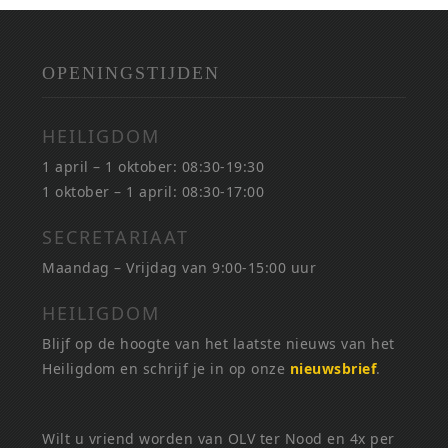
OPENINGSTIJDEN
HEILIGDOM
1 april – 1 oktober: 08:30-19:30
1 oktober – 1 april: 08:30-17:00
SECRETARIAAT
Maandag – Vrijdag van 9:00-15:00 uur
HEILIGDOM
Blijf op de hoogte van het laatste nieuws van het
Heiligdom en schrijf je in op onze
nieuwsbrief
.
Wilt u vriend worden van OLV ter Nood en 4x per