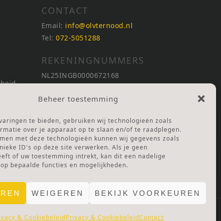
CONTACT
Email:
info@olvternood.nl
Tel:
072-5051288
REKENINGNUMMERS
NL25INGB0000672168
nheid
NL42RABO0120502399
Beheer toestemming
Ga naar Doneren
nheid
aringen te bieden, gebruiken wij technologieën zoals
ANBI Stichting
rmatie over je apparaat op te slaan en/of te raadplegen.
RSIN nummer:
002832987
mmen met deze technologieën kunnen wij gegevens zoals
nieke ID's op deze site verwerken. Als je geen
ft of uw toestemming intrekt, kan dit een nadelige
 Lof
 op bepaalde functies en mogelijkheden.
EREN
WEIGEREN
BEKIJK VOORKEUREN
ivacy & Cookiebeleid
Privacy & Cookiebeleid
Contact
E.
PRIVACY & COOKIES.
DISCLAIMER.
AVG PROTOCOL.