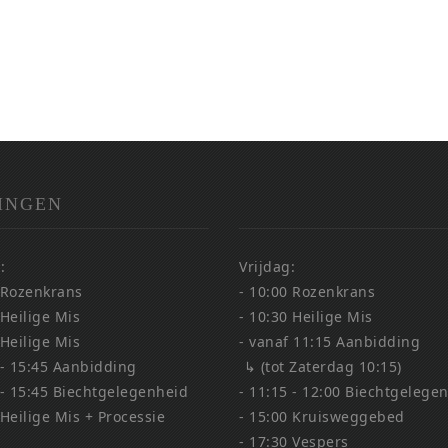
INGEN
:
Vrijdag:
 Rozenkrans
- 10:00 Rozenkrans
 Heilige Mis
- 10:30 Heilige Mis
 Heilige Mis
- vanaf 11:15 Aanbidding
 - 15:45 Aanbidding
↳ (tot Zaterdag 10:15)
 - 15:45 Biechtgelegenheid
- 11:15 - 12:00 Biechtgelege
 Heilige Mis + Processie
- 15:00 Kruisweggebed
- 17:30 Vespers