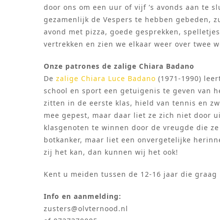
door ons om een uur of vijf ’s avonds aan te s
gezamenlijk de Vespers te hebben gebeden, zu
avond met pizza, goede gesprekken, spelletje
vertrekken en zien we elkaar weer over twee 
Onze patrones de zalige Chiara Badano
De
zalige Chiara Luce Badano
(1971-1990) leer
school en sport een getuigenis te geven van h
zitten in de eerste klas, hield van tennis en
mee gepest, maar daar liet ze zich niet door 
klasgenoten te winnen door de vreugde die ze ui
botkanker, maar liet een onvergetelijke herinn
zij het kan, dan kunnen wij het ook!
Kent u meiden tussen de 12-16 jaar die graag
Info en aanmelding:
zusters@olvternood.nl