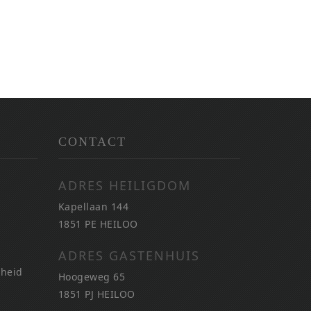
CONTACT
ADRES HEILIGDOM
Kapellaan 144
1851 PE HEILOO
ADRES GASTENHUIS
nheid
Hoogeweg 65
1851 PJ HEILOO