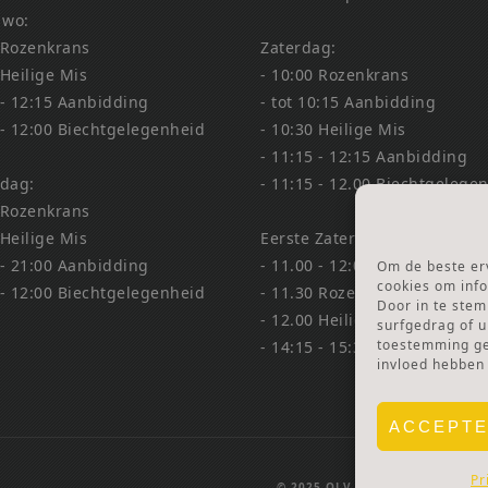
 wo:
 Rozenkrans
Zaterdag:
 Heilige Mis
- 10:00 Rozenkrans
 - 12:15 Aanbidding
- tot 10:15 Aanbidding
 - 12:00 Biechtgelegenheid
- 10:30 Heilige Mis
- 11:15 - 12:15 Aanbidding
dag:
- 11:15 - 12.00 Biechtgelege
 Rozenkrans
 Heilige Mis
Eerste Zaterdag Bedevaart:
 - 21:00 Aanbidding
- 11.00 - 12:00 Biechtgelege
Om de beste erv
cookies om info
 - 12:00 Biechtgelegenheid
- 11.30 Rozenkrans
Door in te ste
- 12.00 Heilige Mis
surfgedrag of u
toestemming gee
- 14:15 - 15:30 Aanbidding &
invloed hebben
ACCEPT
Pr
© 2025 OLV TER NOOD.
WEBSIT