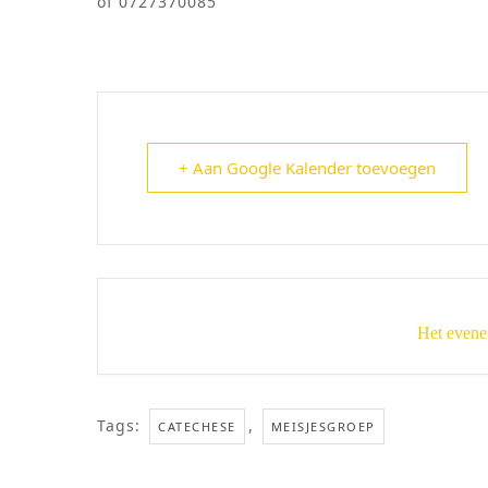
of 0727370085
+ Aan Google Kalender toevoegen
Het evene
Tags:
,
CATECHESE
MEISJESGROEP