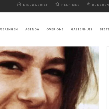
NIEUWSBRIEF
HELP MEE
DONERE
VIERINGEN
AGENDA
OVER ONS
GASTENHUIS
BEST