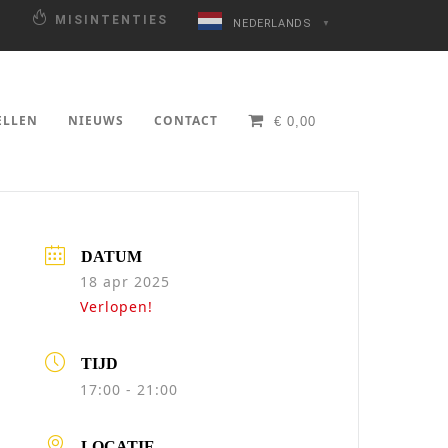
N
MISINTENTIES
NEDERLANDS
▼
ELLEN
NIEUWS
CONTACT
€
0,00
DATUM
18 apr 2025
Verlopen!
TIJD
17:00 - 21:00
LOCATIE