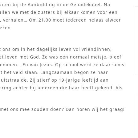
luiten bij de Aanbidding in de Genadekapel. Na
llen we met de zusters bij elkaar komen voor een
s, verhalen… Om 21.00 moet iedereen helaas alweer
weken
t ons om in het dagelijks leven vol vriendinnen,
et leven met God. Ze was een normaal meisje, bleef
 zwemmen… En van Jezus. Op school werd ze daar soms
uit het veld slaan. Langzaamaan begon ze haar
tstraalde. Zij stierf op 19-jarige leeftijd aan
ering achter bij iedereen die haar heeft gekend. Als
 met ons mee zouden doen? Dan horen wij het graag!