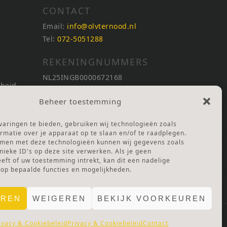
CONTACT
Email:
info@olvternood.nl
Tel:
072-5051288
REKENINGNUMMERS
NL25INGB0000672168
nheid
NL42RABO0120502399
Beheer toestemming
Ga naar Doneren
nheid
aringen te bieden, gebruiken wij technologieën zoals
ANBI Stichting
rmatie over je apparaat op te slaan en/of te raadplegen.
RSIN nummer:
002832987
mmen met deze technologieën kunnen wij gegevens zoals
nieke ID's op deze site verwerken. Als je geen
ft of uw toestemming intrekt, kan dit een nadelige
 Lof
 op bepaalde functies en mogelijkheden.
EREN
WEIGEREN
BEKIJK VOORKEUREN
ivacy & Cookiebeleid
Privacy & Cookiebeleid
Contact
E.
PRIVACY & COOKIES.
DISCLAIMER.
AVG PROTOCOL.