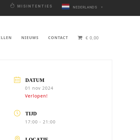
N
MISINTENTIES
NEDERLANDS
▼
ELLEN
NIEUWS
CONTACT
€
0,00
DATUM
01 nov 2024
Verlopen!
TIJD
17:00 - 21:00
LOCATIE