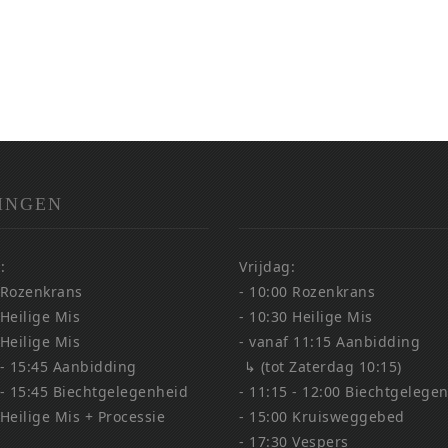
INGEN
:
Vrijdag:
 Rozenkrans
- 10:00 Rozenkrans
 Heilige Mis
- 10:30 Heilige Mis
 Heilige Mis
- vanaf 11:15 Aanbidding
 - 15:45 Aanbidding
↳ (tot Zaterdag 10:15)
 - 15:45 Biechtgelegenheid
- 11:15 - 12:00 Biechtgelege
 Heilige Mis + Processie
- 15:00 Kruisweggebed
- 17:30 Vespers