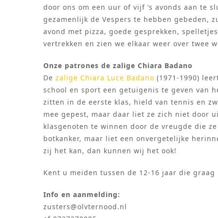
door ons om een uur of vijf ’s avonds aan te s
gezamenlijk de Vespers te hebben gebeden, zu
avond met pizza, goede gesprekken, spelletje
vertrekken en zien we elkaar weer over twee 
Onze patrones de zalige Chiara Badano
De
zalige Chiara Luce Badano
(1971-1990) leer
school en sport een getuigenis te geven van h
zitten in de eerste klas, hield van tennis en
mee gepest, maar daar liet ze zich niet door 
klasgenoten te winnen door de vreugde die ze ui
botkanker, maar liet een onvergetelijke herinn
zij het kan, dan kunnen wij het ook!
Kent u meiden tussen de 12-16 jaar die graag
Info en aanmelding:
zusters@olvternood.nl