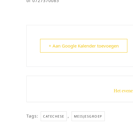
of 0727370085
+ Aan Google Kalender toevoegen
Het evene
Tags:
,
CATECHESE
MEISJESGROEP