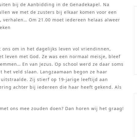
luiten bij de Aanbidding in de Genadekapel. Na
llen we met de zusters bij elkaar komen voor een
s, verhalen… Om 21.00 moet iedereen helaas alweer
weken
t ons om in het dagelijks leven vol vriendinnen,
et leven met God. Ze was een normaal meisje, bleef
 zwemmen… En van Jezus. Op school werd ze daar soms
uit het veld slaan. Langzaamaan begon ze haar
tstraalde. Zij stierf op 19-jarige leeftijd aan
ering achter bij iedereen die haar heeft gekend. Als
 met ons mee zouden doen? Dan horen wij het graag!