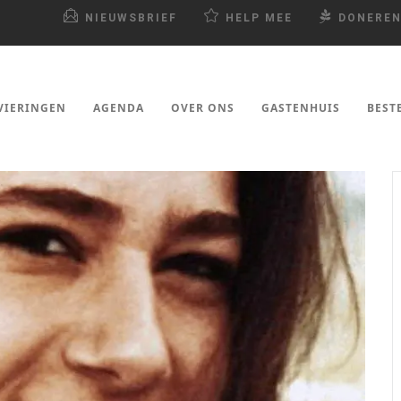
NIEUWSBRIEF
HELP MEE
DONERE
VIERINGEN
AGENDA
OVER ONS
GASTENHUIS
BEST