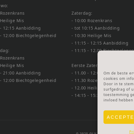
 wo:
 Rozenkrans
Zaterdag:
 Heilige Mis
- 10:00 Rozenkrans
 - 12:15 Aanbidding
- tot 10:15 Aanbidding
 - 12:00 Biechtgelegenheid
- 10:30 Heilige Mis
- 11:15 - 12:15 Aanbidding
dag:
- 11:15 - 12.00 Biechtgelege
 Rozenkrans
 Heilige Mis
Eerste Zaterdag Bedevaart:
 - 21:00 Aanbidding
- 11.00 - 12:00 Biechtgelege
Om de beste erv
cookies om info
 - 12:00 Biechtgelegenheid
- 11.30 Rozenkrans
Door in te ste
- 12.00 Heilige Mis
surfgedrag of u
toestemming gee
- 14:15 - 15:30 Aanbidding &
invloed hebben
ACCEPT
Pr
© 2025 OLV TER NOOD.
WEBSIT