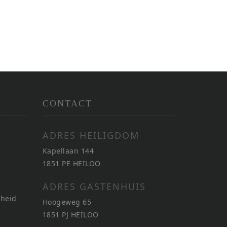
CONTACT
ADRES HEILIGDOM
Kapellaan 144
1851 PE HEILOO
ADRES GASTENHUIS
nheid
Hoogeweg 65
1851 PJ HEILOO