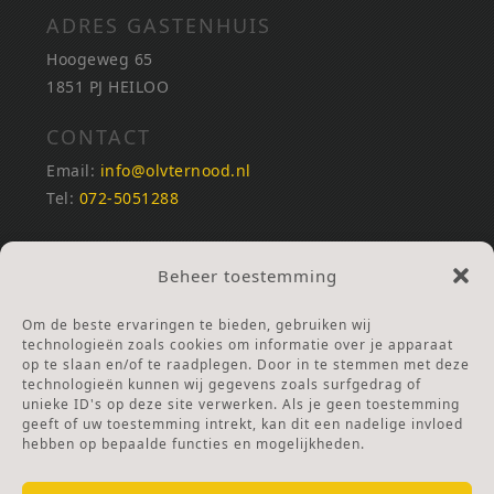
ADRES GASTENHUIS
Hoogeweg 65
1851 PJ HEILOO
CONTACT
Email:
info@olvternood.nl
Tel:
072-5051288
REKENINGNUMMERS
Beheer toestemming
NL25INGB0000672168
NL42RABO0120502399
Om de beste ervaringen te bieden, gebruiken wij
Ga naar Doneren
technologieën zoals cookies om informatie over je apparaat
op te slaan en/of te raadplegen. Door in te stemmen met deze
technologieën kunnen wij gegevens zoals surfgedrag of
ANBI Stichting
unieke ID's op deze site verwerken. Als je geen toestemming
RSIN nummer:
002832987
geeft of uw toestemming intrekt, kan dit een nadelige invloed
hebben op bepaalde functies en mogelijkheden.